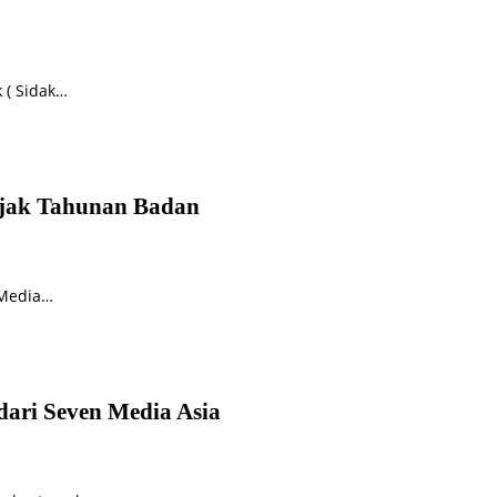
 ( Sidak…
ajak Tahunan Badan
 Media…
ari Seven Media Asia