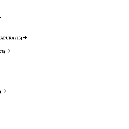
APURA (15)
76)
)