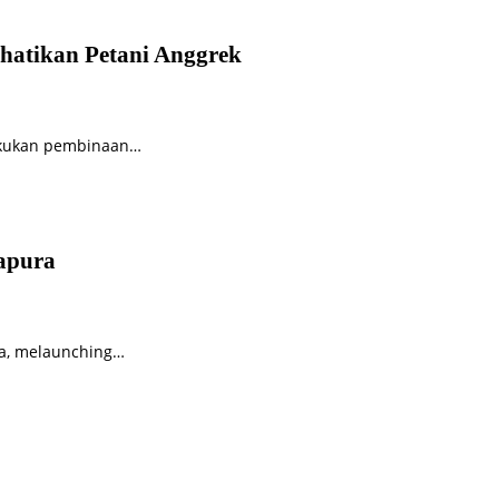
hatikan Petani Anggrek
lakukan pembinaan…
yapura
ura, melaunching…