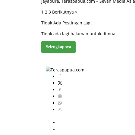
Jayapura, Teraspapua.com – Seven Media Asi
1
2
3
Berikutnya »
Paginasi
pos
Tidak Ada Postingan Lagi.
Tidak ada lagi halaman untuk dimuat.
Selengkapnya