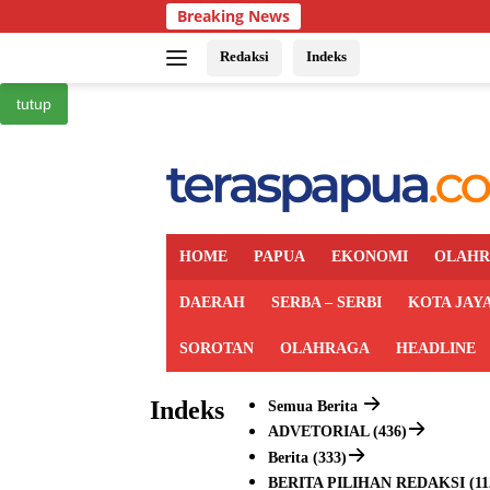
Langsung
Breaking News
ke
konten
Redaksi
Indeks
tutup
HOME
PAPUA
EKONOMI
OLAH
DAERAH
SERBA – SERBI
KOTA JAY
SOROTAN
OLAHRAGA
HEADLINE
Indeks
Semua Berita
ADVETORIAL (436)
Berita (333)
BERITA PILIHAN REDAKSI (11