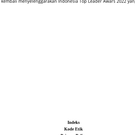
a kembali menyelenggarakan Indonesia Top Leader Awars 2022 ya
Indeks
Kode Etik