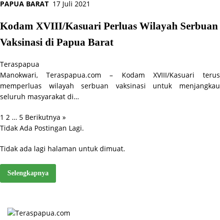
PAPUA BARAT
17 Juli 2021
Kodam XVIII/Kasuari Perluas Wilayah Serbuan
Vaksinasi di Papua Barat
Teraspapua
Manokwari, Teraspapua.com – Kodam XVIII/Kasuari terus
memperluas wilayah serbuan vaksinasi untuk menjangkau
seluruh masyarakat di…
1
2
…
5
Berikutnya »
Paginasi
Tidak Ada Postingan Lagi.
pos
Tidak ada lagi halaman untuk dimuat.
Selengkapnya