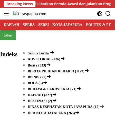
Langsung
ntah Pusat Bakal Libatkan Pemda Awasi dan Jalankan Program 
Breaking News
ke
konten
DAERAH
SERBA – SERBI
KOTA JAYAPURA
POLITIK & PE
tutup
Indeks
Semua Berita
ADVETORIAL (436)
Berita (333)
BERITA PILIHAN REDAKSI (1129)
BISNIS (27)
BOLA (5)
BUDAYA & PARIWISATA (71)
DAERAH (827)
DESTINASI (2)
DINAS KESEHATAN KOTA JAYAPURA (15)
DPR KOTA JAYAPURA (265)