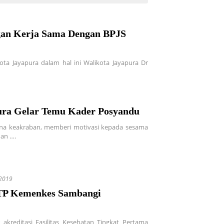
gan Kerja Sama Dengan BPJS
ta Jayapura dalam hal ini Walikota Jayapura Dr
ura Gelar Temu Kader Posyandu
na keakraban, memberi motivasi kepada sesama
an ….
2019
KTP Kemenkes Sambangi
akreditasi Fasilitas Kesehatan Tingkat Pertama