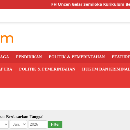
FH Uncen Gelar Semiloka Kurikulum Berbasis O
RAGA
PENDIDIKAN
POLITIK & PEMERINTAHAN
FEATUR
APURA
POLITIK & PEMERINTAHAN
HUKUM DAN KRIMINA
hat Berdasarkan Tanggal