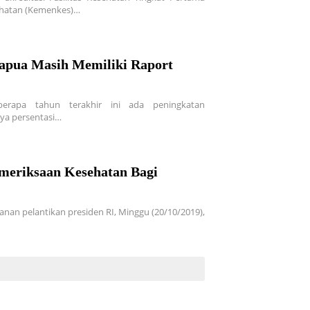
sehatan (Kemenkes)…
Papua Masih Memiliki Raport
berapa tahun terakhir ini ada peningkatan
ya persentasi…
meriksaan Kesehatan Bagi
an pelantikan presiden RI, Minggu (20/10/2019),