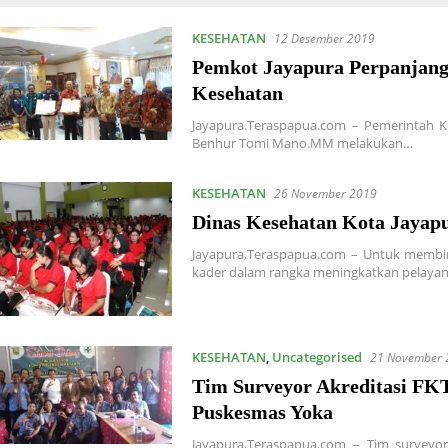
KESEHATAN
12 Desember 2019
Pemkot Jayapura Perpanjan
Kesehatan
Jayapura.Teraspapua.com – Pemerintah Ko
Benhur Tomi Mano.MM melakukan…
KESEHATAN
26 November 2019
Dinas Kesehatan Kota Jayap
Jayapura,Teraspapua.com – Untuk membi
kader dalam rangka meningkatkan pelayan
KESEHATAN
,
Uncategorised
21 November 
Tim Surveyor Akreditasi F
Puskesmas Yoka
Jayapura,Teraspapua.com – Tim surveyor 