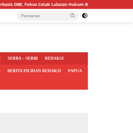
BE, Fokus Cetak Lulusan Hukum Berdaya Saing
Dapur MB
tutup
E
SERBA – SERBI
REDAKSI
L
BERITA PILIHAN REDAKSI
PAPUA