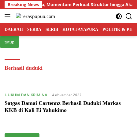
Langsung
ertama PRI Papua, Momentum Perkuat Struktur hingga Akar R
Breaking News
ke
konten
DAERAH
SERBA – SERBI
KOTA JAYAPURA
POLITIK & PE
tutup
Berhasil duduki
HUKUM DAN KRIMINAL
4 November 2023
Satgas Damai Cartennz Berhasil Duduki Markas
KKB di Kali Ei Yahukimo