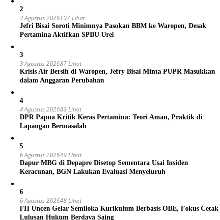
2
3 Agustus 2026
107 Lihat
Jefri Bisai Soroti Minimnya Pasokan BBM ke Waropen, Desak
Pertamina Aktifkan SPBU Urei
3
3 Agustus 2026
87 Lihat
Krisis Air Bersih di Waropen, Jefry Bisai Minta PUPR Masukkan
dalam Anggaran Perubahan
4
4 Agustus 2026
83 Lihat
DPR Papua Kritik Keras Pertamina: Teori Aman, Praktik di
Lapangan Bermasalah
5
6 Agustus 2026
49 Lihat
Dapur MBG di Depapre Disetop Sementara Usai Insiden
Keracunan, BGN Lakukan Evaluasi Menyeluruh
6
6 Agustus 2026
48 Lihat
FH Uncen Gelar Semiloka Kurikulum Berbasis OBE, Fokus Cetak
Lulusan Hukum Berdaya Saing