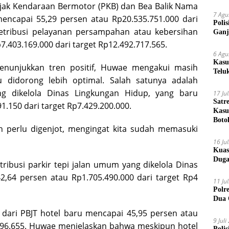
Pajak Kendaraan Bermotor (PKB) dan Bea Balik Nama
7 Agu
ncapai 55,29 persen atau Rp20.535.751.000 dari
Poli
retribusi pelayanan persampahan atau kebersihan
Ganj
.403.169.000 dari target Rp12.492.717.565.
6 Agu
Kasu
nunjukkan tren positif, Huwae mengakui masih
Telu
u didorong lebih optimal. Salah satunya adalah
g dikelola Dinas Lingkungan Hidup, yang baru
17 Ju
Satr
.150 dari target Rp7.429.200.000.
Kasu
Boto
n perlu digenjot, mengingat kita sudah memasuki
16 Ju
Kuas
Duga
tribusi parkir tepi jalan umum yang dikelola Dinas
,64 persen atau Rp1.705.490.000 dari target Rp4
11 Ju
Polr
Dua 
 dari PBJT hotel baru mencapai 45,95 persen atau
9 Jul
.496.655. Huwae menjelaskan bahwa meskipun hotel
Poli