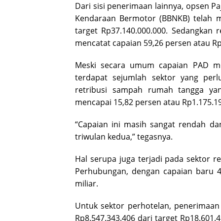
Dari sisi penerimaan lainnya, opsen 
Kendaraan Bermotor (BBNKB) telah me
target Rp37.140.000.000. Sedangkan 
mencatat capaian 59,26 persen atau Rp7
Meski secara umum capaian PAD me
terdapat sejumlah sektor yang perl
retribusi sampah rumah tangga yan
mencapai 15,82 persen atau Rp1.175.191
“Capaian ini masih sangat rendah da
triwulan kedua,” tegasnya.
Hal serupa juga terjadi pada sektor re
Perhubungan, dengan capaian baru 42
miliar.
Untuk sektor perhotelan, penerimaan
Rp8.547.343.406 dari target Rp18.601