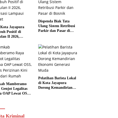
Dispenda Biak Tata
Ulang Sistem Retribusi
Kota Jayapura
Parkir dan Pasar di
uh Positif di
Bosnik
ulan II 2026,
isasi Lampaui
et
Pelatihan Barista Lokal
di Kota Jayapura
kab Mamberamo
Dorong Kemandirian
 Genjot Legalitas
Ekonomi Generasi
a OAP Lewat OSS,
Muda
s Perizinan Kini
 dari Rumah
ita Kriminal