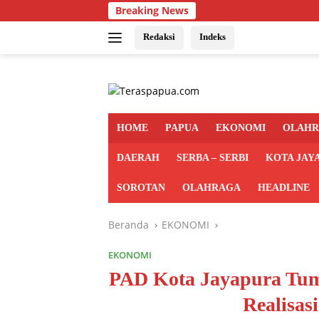
Langsung
Breaking News
ke
konten
Redaksi
Indeks
HOME
PAPUA
EKONOMI
OLAH
DAERAH
SERBA – SERBI
KOTA JAY
SOROTAN
OLAHRAGA
HEADLINE
Beranda
EKONOMI
EKONOMI
PAD Kota Jayapura Tumb
Realisas