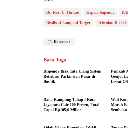
Dr. Rori C. Huwae
Kepala bapenda
PAD
Realisasi Lampaui Target
Triwulan II 2026
Komentar
Baca Juga
Dispenda Biak Tata Ulang Sistem
Pemkab 
Retribusi Parkir dan Pasar di
Genjot L
Bosnik
Lewat OSS
Bisa dar
Dana Kampung Tahap I Kota
Wali Kot
Jayapura Cair 100 Persen, Total
Murah Ba
Capai Rp105,6 Miliar
Sembako 
Sidak Jelang Ramadan, Wakil
Tanam Pa