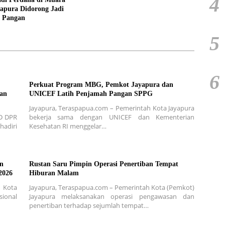
4
apura Didorong Jadi
 Pangan
5
6
Perkuat Program MBG, Pemkot Jayapura dan
an
UNICEF Latih Penjamah Pangan SPPG
Jayapura, Teraspapua.com – Pemerintah Kota Jayapura
 D DPR
bekerja sama dengan UNICEF dan Kementerian
hadiri
Kesehatan RI menggelar…
n
Rustan Saru Pimpin Operasi Penertiban Tempat
2026
Hiburan Malam
 Kota
Jayapura, Teraspapua.com – Pemerintah Kota (Pemkot)
ional
Jayapura melaksanakan operasi pengawasan dan
penertiban terhadap sejumlah tempat…