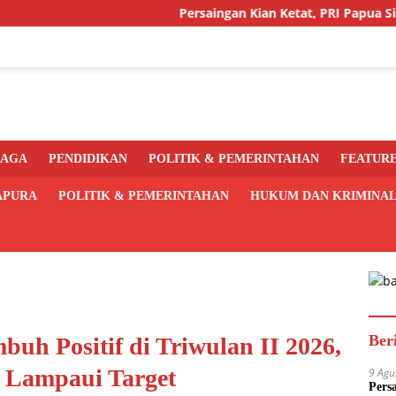
Persaingan Kian Ketat, PRI Papua Siapkan Mesin 
RAGA
PENDIDIKAN
POLITIK & PEMERINTAHAN
FEATUR
APURA
POLITIK & PEMERINTAHAN
HUKUM DAN KRIMINA
Ber
uh Positif di Triwulan II 2026,
i Lampaui Target
9 Agu
Pers