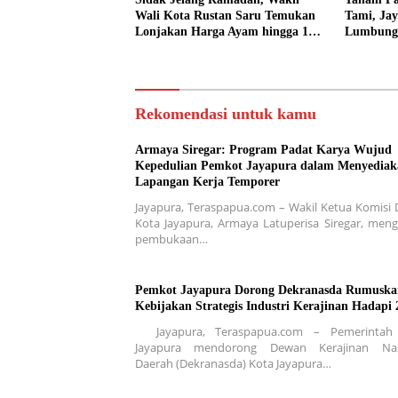
Wali Kota Rustan Saru Temukan
Tami, Jay
Lonjakan Harga Ayam hingga 100
Lumbung
Persen
Rekomendasi untuk kamu
Armaya Siregar: Program Padat Karya Wujud
Kepedulian Pemkot Jayapura dalam Menyediak
Lapangan Kerja Temporer
Jayapura, Teraspapua.com – Wakil Ketua Komisi
Kota Jayapura, Armaya Latuperisa Siregar, meng
pembukaan…
Pemkot Jayapura Dorong Dekranasda Rumuska
Kebijakan Strategis Industri Kerajinan Hadapi 
Jayapura, Teraspapua.com – Pemerintah
Jayapura mendorong Dewan Kerajinan Nas
Daerah (Dekranasda) Kota Jayapura…