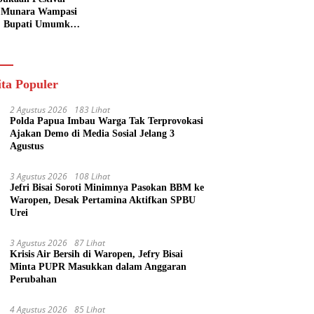
 Munara Wampasi
, Bupati Umumkan
aval Budaya
ik
ita Populer
2 Agustus 2026
183 Lihat
Polda Papua Imbau Warga Tak Terprovokasi
Ajakan Demo di Media Sosial Jelang 3
Agustus
3 Agustus 2026
108 Lihat
Jefri Bisai Soroti Minimnya Pasokan BBM ke
Waropen, Desak Pertamina Aktifkan SPBU
Urei
3 Agustus 2026
87 Lihat
Krisis Air Bersih di Waropen, Jefry Bisai
Minta PUPR Masukkan dalam Anggaran
Perubahan
4 Agustus 2026
85 Lihat