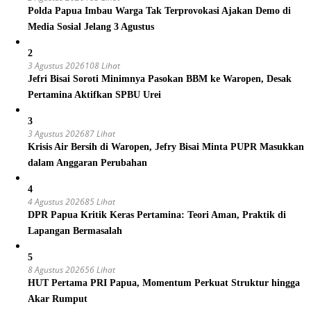
Polda Papua Imbau Warga Tak Terprovokasi Ajakan Demo di
Media Sosial Jelang 3 Agustus
2
3 Agustus 2026
108 Lihat
Jefri Bisai Soroti Minimnya Pasokan BBM ke Waropen, Desak
Pertamina Aktifkan SPBU Urei
3
3 Agustus 2026
87 Lihat
Krisis Air Bersih di Waropen, Jefry Bisai Minta PUPR Masukkan
dalam Anggaran Perubahan
4
4 Agustus 2026
85 Lihat
DPR Papua Kritik Keras Pertamina: Teori Aman, Praktik di
Lapangan Bermasalah
5
8 Agustus 2026
56 Lihat
HUT Pertama PRI Papua, Momentum Perkuat Struktur hingga
Akar Rumput