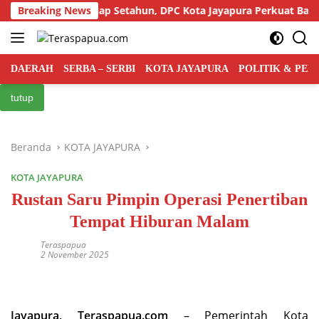
Langsung
 Indonesia Genap Setahun, DPC Kota Jayapura Perkuat Basis dan 
Breaking News
ke
konten
DAERAH
SERBA – SERBI
KOTA JAYAPURA
POLITIK & PE
tutup
Beranda
KOTA JAYAPURA
KOTA JAYAPURA
Rustan Saru Pimpin Operasi Penertiban
Tempat Hiburan Malam
Teraspapua
2 November 2025
Jayapura, Teraspapua.com
– Pemerintah Kota