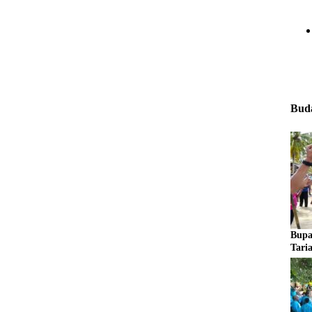
Buda
Bupa
Tari