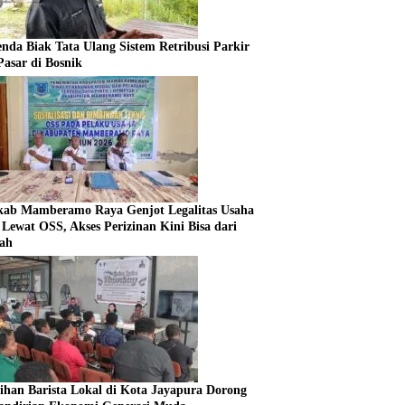
enda Biak Tata Ulang Sistem Retribusi Parkir
Pasar di Bosnik
ab Mamberamo Raya Genjot Legalitas Usaha
Lewat OSS, Akses Perizinan Kini Bisa dari
ah
tihan Barista Lokal di Kota Jayapura Dorong