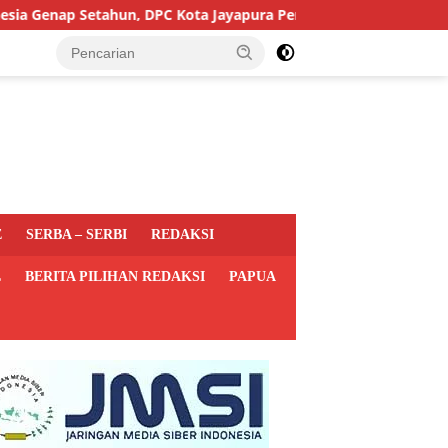
etahun, DPC Kota Jayapura Perkuat Basis dan Sasar Pemilu 2029
E
SERBA – SERBI
REDAKSI
L
BERITA PILIHAN REDAKSI
PAPUA