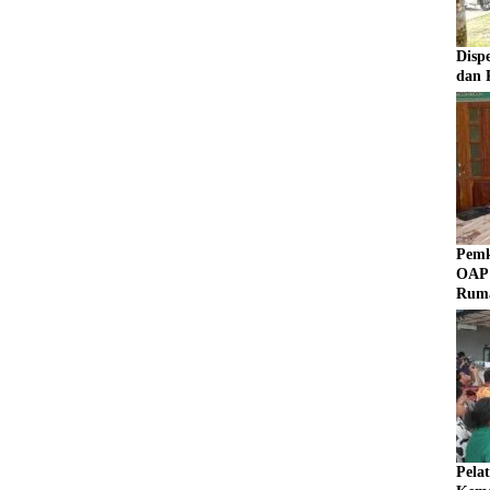
Disp
dan 
Pemk
OAP 
Rum
Pela