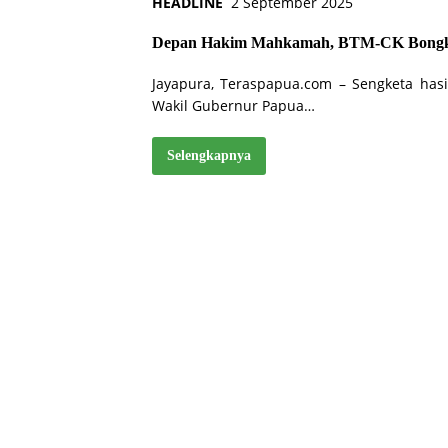
HEADLINE
2 September 2025
Depan Hakim Mahkamah, BTM-CK Bongkar
Jayapura, Teraspapua.com – Sengketa has
Wakil Gubernur Papua…
Selengkapnya