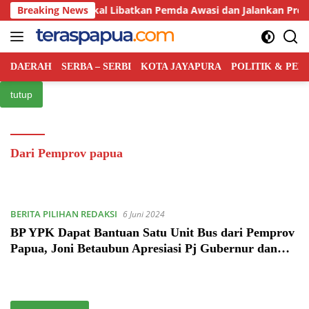
Langsung
intah Pusat Bakal Libatkan Pemda Awasi dan Jalankan Program
Breaking News
ke
konten
DAERAH
SERBA – SERBI
KOTA JAYAPURA
POLITIK & PE
tutup
Dari Pemprov papua
BERITA PILIHAN REDAKSI
6 Juni 2024
BP YPK Dapat Bantuan Satu Unit Bus dari Pemprov
Papua, Joni Betaubun Apresiasi Pj Gubernur dan
Sekda