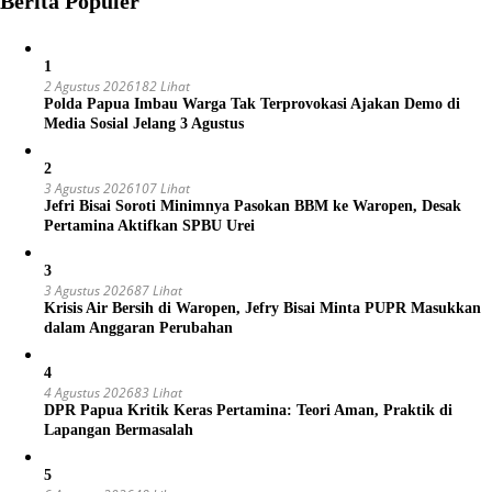
Berita Populer
1
2 Agustus 2026
182 Lihat
Polda Papua Imbau Warga Tak Terprovokasi Ajakan Demo di
Media Sosial Jelang 3 Agustus
2
3 Agustus 2026
107 Lihat
Jefri Bisai Soroti Minimnya Pasokan BBM ke Waropen, Desak
Pertamina Aktifkan SPBU Urei
3
3 Agustus 2026
87 Lihat
Krisis Air Bersih di Waropen, Jefry Bisai Minta PUPR Masukkan
dalam Anggaran Perubahan
4
4 Agustus 2026
83 Lihat
DPR Papua Kritik Keras Pertamina: Teori Aman, Praktik di
Lapangan Bermasalah
5