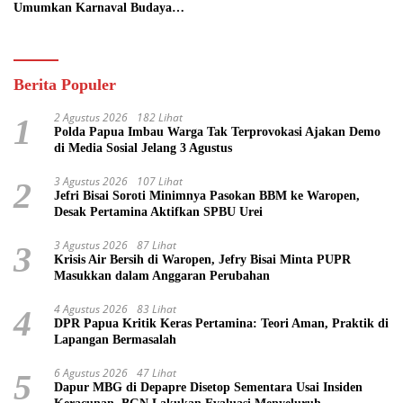
Umumkan Karnaval Budaya
Pasifik
Berita Populer
2 Agustus 2026
182 Lihat
1
Polda Papua Imbau Warga Tak Terprovokasi Ajakan Demo
di Media Sosial Jelang 3 Agustus
3 Agustus 2026
107 Lihat
2
Jefri Bisai Soroti Minimnya Pasokan BBM ke Waropen,
Desak Pertamina Aktifkan SPBU Urei
3 Agustus 2026
87 Lihat
3
Krisis Air Bersih di Waropen, Jefry Bisai Minta PUPR
Masukkan dalam Anggaran Perubahan
4 Agustus 2026
83 Lihat
4
DPR Papua Kritik Keras Pertamina: Teori Aman, Praktik di
Lapangan Bermasalah
6 Agustus 2026
47 Lihat
5
Dapur MBG di Depapre Disetop Sementara Usai Insiden