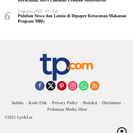
Keracunan, BGN Lakukan Evaluasi Menyeluruh
5 Agustus 2026
45 Lihat
6
Puluhan Siswa dan Lansia di Depapre Keracunan Makanan
Program MBG
Indeks
Kode Etik
Privacy Policy
Redaksi
Disclaimer
Pedoman Media Siber
©2021 Lyr&Lsr