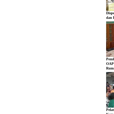
Disp
dan 
Pemk
OAP 
Rum
Pela