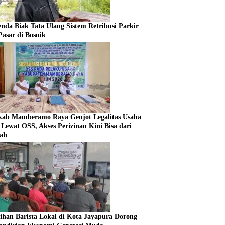
enda Biak Tata Ulang Sistem Retribusi Parkir
Pasar di Bosnik
ab Mamberamo Raya Genjot Legalitas Usaha
Lewat OSS, Akses Perizinan Kini Bisa dari
ah
tihan Barista Lokal di Kota Jayapura Dorong