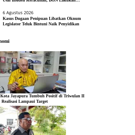
Usai Insiden Keracunan, BGN Lakukan
Evaluasi Menyeluruh
6 Agustus 2026
Kasus Dugaan Penipuan Libatkan Oknum
Legislator Teluk Bintuni Naik Penyidikan
nomi
Kota Jayapura Tumbuh Positif di Triwulan II
, Realisasi Lampaui Target