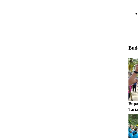
Buda
Bupa
Tari