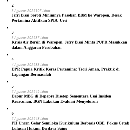
2
3 Agustus 2026
107 Lihat
Jefri Bisai Soroti Minimnya Pasokan BBM ke Waropen, Desak
Pertamina Aktifkan SPBU Urei
3
3 Agustus 2026
87 Lihat
Krisis Air Bersih di Waropen, Jefry Bisai Minta PUPR Masukkan
dalam Anggaran Perubahan
4
4 Agustus 2026
83 Lihat
DPR Papua Kritik Keras Pertamina: Teori Aman, Praktik di
Lapangan Bermasalah
5
6 Agustus 2026
49 Lihat
Dapur MBG di Depapre Disetop Sementara Usai Insiden
Keracunan, BGN Lakukan Evaluasi Menyeluruh
6
6 Agustus 2026
48 Lihat
FH Uncen Gelar Semiloka Kurikulum Berbasis OBE, Fokus Cetak
Lulusan Hukum Berdaya Saing