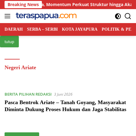
Langsung
ertama PRI Papua, Momentum Perkuat Struktur hingga Akar R
Breaking News
ke
konten
DAERAH
SERBA – SERBI
KOTA JAYAPURA
POLITIK & PE
tutup
Negeri Ariate
BERITA PILIHAN REDAKSI
3 Juni 2026
Pasca Bentrok Ariate – Tanah Goyang, Masyarakat
Diminta Dukung Proses Hukum dan Jaga Stabilitas