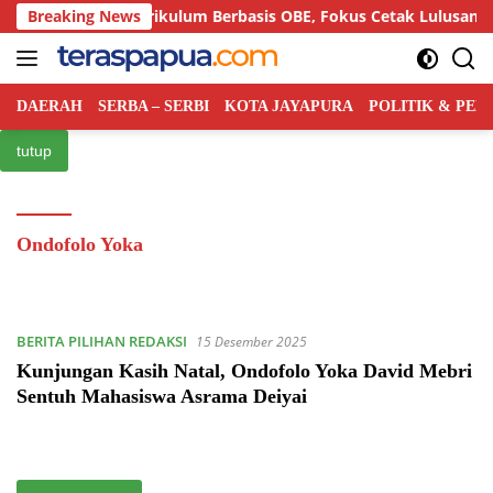
Langsung
 Semiloka Kurikulum Berbasis OBE, Fokus Cetak Lulusan Hukum
Breaking News
ke
konten
DAERAH
SERBA – SERBI
KOTA JAYAPURA
POLITIK & PE
tutup
Ondofolo Yoka
BERITA PILIHAN REDAKSI
15 Desember 2025
Kunjungan Kasih Natal, Ondofolo Yoka David Mebri
Sentuh Mahasiswa Asrama Deiyai