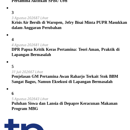
Pertamina Aktifkan SPBU Urei
3
3 Agustus 2026
87 Lihat
Krisis Air Bersih di Waropen, Jefry Bisai Minta PUPR Masukkan
dalam Anggaran Perubahan
4
4 Agustus 2026
81 Lihat
DPR Papua Kritik Keras Pertamina: Teori Aman, Praktik di
Lapangan Bermasalah
5
31 Juli 2026
67 Lihat
Penjelasan GM Pertamina Awan Raharjo Terkait Stok BBM
Sangat Bagus, Namun Eksekusi di Lapangan Bermasalah
6
5 Agustus 2026
43 Lihat
Puluhan Siswa dan Lansia di Depapre Keracunan Makanan
Program MBG