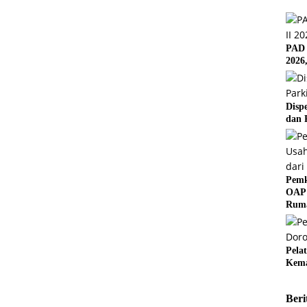
PAD 
2026
Disp
dan 
Pemk
OAP 
Rum
Pela
Kema
Beri