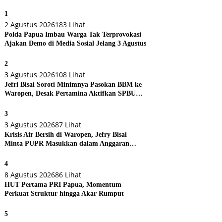
1
2 Agustus 2026
183 Lihat
Polda Papua Imbau Warga Tak Terprovokasi
Ajakan Demo di Media Sosial Jelang 3 Agustus
2
3 Agustus 2026
108 Lihat
Jefri Bisai Soroti Minimnya Pasokan BBM ke
Waropen, Desak Pertamina Aktifkan SPBU
Urei
3
3 Agustus 2026
87 Lihat
Krisis Air Bersih di Waropen, Jefry Bisai
Minta PUPR Masukkan dalam Anggaran
Perubahan
4
8 Agustus 2026
86 Lihat
HUT Pertama PRI Papua, Momentum
Perkuat Struktur hingga Akar Rumput
5