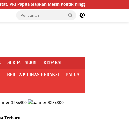
I Papua Siapkan Mesin Politik hingga Tingkat Distrik
Par
E
SERBA – SERBI
REDAKSI
L
BERITA PILIHAN REDAKSI
PAPUA
ta Terbaru