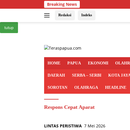
Langsung
Breaking News
ke
konten
Redaksi
Indeks
tutup
HOME
PAPUA
EKONOMI
OLAH
DAERAH
SERBA – SERBI
KOTA JAY
SOROTAN
OLAHRAGA
HEADLINE
Respons Cepat Aparat
LINTAS PERISTIWA
7 Mei 2026