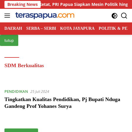
Langsung
ersaingan Kian Ketat, PRI Papua Siapkan Mesin Politik hingga Tin
Breaking News
ke
konten
DAERAH
SERBA – SERBI
KOTA JAYAPURA
POLITIK & PE
tutup
SDM Berkualitas
PENDIDIKAN
25 Juli 2024
Tingkatkan Kualitas Pendidikan, Pj Bupati Nduga
Gandeng Prof Yohanes Surya