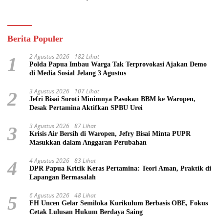
Pasifik
Berita Populer
2 Agustus 2026
182 Lihat
1
Polda Papua Imbau Warga Tak Terprovokasi Ajakan Demo
di Media Sosial Jelang 3 Agustus
3 Agustus 2026
107 Lihat
2
Jefri Bisai Soroti Minimnya Pasokan BBM ke Waropen,
Desak Pertamina Aktifkan SPBU Urei
3 Agustus 2026
87 Lihat
3
Krisis Air Bersih di Waropen, Jefry Bisai Minta PUPR
Masukkan dalam Anggaran Perubahan
4 Agustus 2026
83 Lihat
4
DPR Papua Kritik Keras Pertamina: Teori Aman, Praktik di
Lapangan Bermasalah
6 Agustus 2026
48 Lihat
5
FH Uncen Gelar Semiloka Kurikulum Berbasis OBE, Fokus
Cetak Lulusan Hukum Berdaya Saing