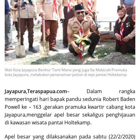
Wali Kota Jayapura Benhur Tomi Mano yang juga Ka Mabicab Pramuka
kota Jayapura, melakukan penanaman pohon di tepi pantai Holtekamp
Jayapura,Teraspapua.com
– Dalam rangka
memperingati hari bapak pandu sedunia Robert Baden
Powell ke – 163 ,gerakan pramuka kwartir cabang kota
Jayapura,menggelar apel besar sekaligus penghijauan
di kawasan wisata pantai Holtekamp.
Apel besar yang dilaksanakan pada sabtu (22/2/2020)