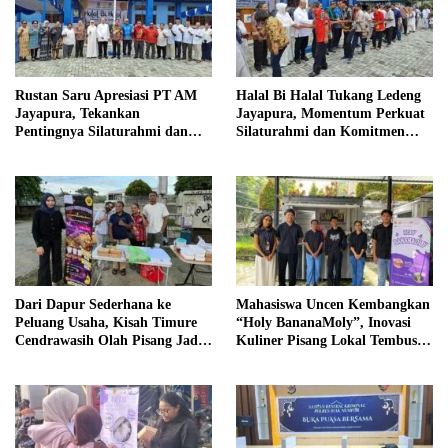
Rustan Saru Apresiasi PT AM
Halal Bi Halal Tukang Ledeng
Jayapura, Tekankan
Jayapura, Momentum Perkuat
Pentingnya Silaturahmi dan
Silaturahmi dan Komitmen
Peningkatan Layanan Air
Pelayanan Air Bersih
Bersih
Dari Dapur Sederhana ke
Mahasiswa Uncen Kembangkan
Peluang Usaha, Kisah Timure
“Holy BananaMoly”, Inovasi
Cendrawasih Olah Pisang Jadi
Kuliner Pisang Lokal Tembus
“Banana Crispy”
Pasar Sejak Hari Pertama