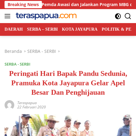
Langsung
l Libatkan Pemda Awasi dan Jalankan Program MBG di Daerah
Breaking News
ke
konten
DAERAH
SERBA – SERBI
KOTA JAYAPURA
POLITIK & PE
Beranda
SERBA - SERBI
SERBA - SERBI
Peringati Hari Bapak Pandu Sedunia,
Pramuka Kota Jayapura Gelar Apel
Besar Dan Penghijauan
Teraspapua
22 Februari 2020