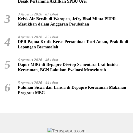
Desak Pertamina Aktifkan SPBU Urei
3 Agustus 2026
87 Lihat
3
Krisis Air Bersih di Waropen, Jefry Bisai Minta PUPR
Masukkan dalam Anggaran Perubahan
4 Agustus 2026
82 Lihat
4
DPR Papua Kritik Keras Pertamina: Teori Aman, Praktik di
Lapangan Bermasalah
6 Agustus 2026
46 Lihat
5
Dapur MBG di Depapre Disetop Sementara Usai Insiden
Keracunan, BGN Lakukan Evaluasi Menyeluruh
5 Agustus 2026
44 Lihat
6
Puluhan Siswa dan Lansia di Depapre Keracunan Makanan
Program MBG