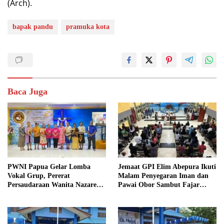
(Arch).
bapak pandu
pramuka kota
Baca Juga
PWNI Papua Gelar Lomba
Jemaat GPI Elim Abepura Ikuti
Vokal Grup, Pererat
Malam Penyegaran Iman dan
Persaudaraan Wanita Nazarene
Pawai Obor Sambut Fajar
di Jayapura
Paskah