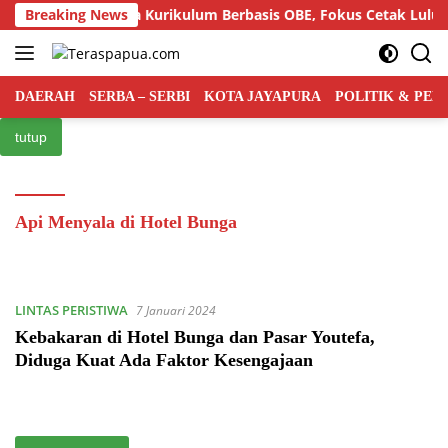
Langsung
 Gelar Semiloka Kurikulum Berbasis OBE, Fokus Cetak Lulusan
Breaking News
ke
konten
DAERAH
SERBA – SERBI
KOTA JAYAPURA
POLITIK & PE
tutup
Api Menyala di Hotel Bunga
LINTAS PERISTIWA
7 Januari 2024
Kebakaran di Hotel Bunga dan Pasar Youtefa,
Diduga Kuat Ada Faktor Kesengajaan