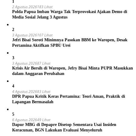
1
2 Agustus 2026
183 Lihat
Polda Papua Imbau Warga Tak Terprovokasi Ajakan Demo di
Media Sosial Jelang 3 Agustus
2
3 Agustus 2026
107 Lihat
Jefri Bisai Soroti Minimnya Pasokan BBM ke Waropen, Desak
Pertamina Aktifkan SPBU Urei
3
3 Agustus 2026
87 Lihat
Krisis Air Bersih di Waropen, Jefry Bisai Minta PUPR Masukkan
dalam Anggaran Perubahan
4
4 Agustus 2026
83 Lihat
DPR Papua Kritik Keras Pertamina: Teori Aman, Praktik di
Lapangan Bermasalah
5
6 Agustus 2026
49 Lihat
Dapur MBG di Depapre Disetop Sementara Usai Insiden
Keracunan, BGN Lakukan Evaluasi Menyeluruh