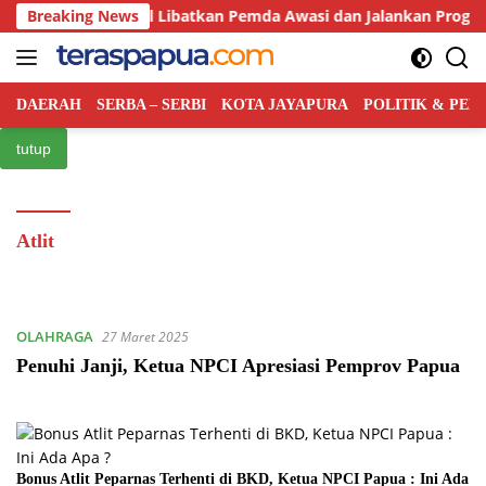
Langsung
ah Pusat Bakal Libatkan Pemda Awasi dan Jalankan Program MB
Breaking News
ke
konten
DAERAH
SERBA – SERBI
KOTA JAYAPURA
POLITIK & PE
tutup
Atlit
OLAHRAGA
27 Maret 2025
Penuhi Janji, Ketua NPCI Apresiasi Pemprov Papua
Bonus Atlit Peparnas Terhenti di BKD, Ketua NPCI Papua : Ini Ada