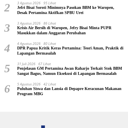
3 Agustus 2026
95 Lihat
2
Jefri Bisai Soroti Minimnya Pasokan BBM ke Waropen,
Desak Pertamina Aktifkan SPBU Urei
3 Agustus 2026
86 Lihat
3
Krisis Air Bersih di Waropen, Jefry Bisai Minta PUPR
Masukkan dalam Anggaran Perubahan
4 Agustus 2026
80 Lihat
4
DPR Papua Kritik Keras Pertamina: Teori Aman, Praktik di
Lapangan Bermasalah
31 Juli 2026
67 Lihat
5
Penjelasan GM Pertamina Awan Raharjo Terkait Stok BBM
Sangat Bagus, Namun Eksekusi di Lapangan Bermasalah
5 Agustus 2026
42 Lihat
6
Puluhan Siswa dan Lansia di Depapre Keracunan Makanan
Program MBG