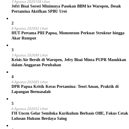
3 Agustus 2026
108 Lihat
Jefri Bisai Soroti Minimnya Pasokan BBM ke Waropen, Desak
Pertamina Aktifkan SPBU Urei
2
8 Agustus 2026
92 Lihat
HUT Pertama PRI Papua, Momentum Perkuat Struktur hingga
Akar Rumput
3
3 Agustus 2026
89 Lihat
Krisis Air Bersih di Waropen, Jefry Bisai Minta PUPR Masukkan
dalam Anggaran Perubahan
4
4 Agustus 2026
85 Lihat
DPR Papua Kritik Keras Pertamina: Teori Aman, Praktik di
Lapangan Bermasalah
5
6 Agustus 2026
52 Lihat
FH Uncen Gelar Semiloka Kurikulum Berbasis OBE, Fokus Cetak
Lulusan Hukum Berdaya Saing