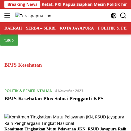
Langsung
Persaingan Kian Ketat, PRI Papua Siapkan Mesin Politik hingga 
Breaking News
ke
konten
DAERAH
SERBA – SERBI
KOTA JAYAPURA
POLITIK & PE
tutup
BPJS Kesehatan
POLITIK & PEMERINTAHAN
4 November 2023
BPJS Kesehatan Plus Solusi Pengganti KPS
Komitmen Tingkatkan Mutu Pelayanan JKN, RSUD Jayapura Raih