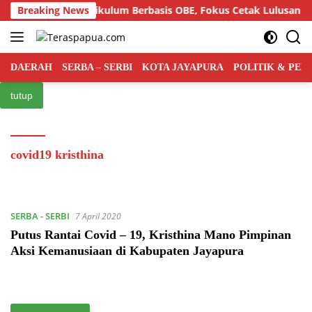
Langsung
lar Semiloka Kurikulum Berbasis OBE, Fokus Cetak Lulusan Huk
Breaking News
ke
konten
DAERAH
SERBA – SERBI
KOTA JAYAPURA
POLITIK & PE
tutup
covid19 kristhina
SERBA - SERBI
7 April 2020
Putus Rantai Covid – 19, Kristhina Mano Pimpinan
Aksi Kemanusiaan di Kabupaten Jayapura