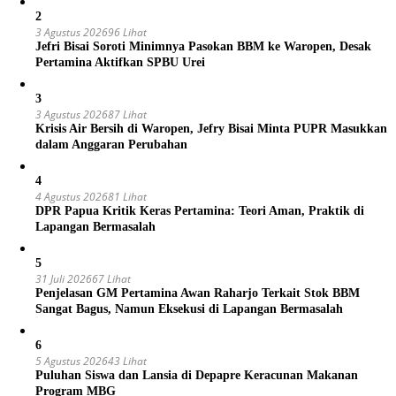
2
3 Agustus 2026
96 Lihat
Jefri Bisai Soroti Minimnya Pasokan BBM ke Waropen, Desak
Pertamina Aktifkan SPBU Urei
3
3 Agustus 2026
87 Lihat
Krisis Air Bersih di Waropen, Jefry Bisai Minta PUPR Masukkan
dalam Anggaran Perubahan
4
4 Agustus 2026
81 Lihat
DPR Papua Kritik Keras Pertamina: Teori Aman, Praktik di
Lapangan Bermasalah
5
31 Juli 2026
67 Lihat
Penjelasan GM Pertamina Awan Raharjo Terkait Stok BBM
Sangat Bagus, Namun Eksekusi di Lapangan Bermasalah
6
5 Agustus 2026
43 Lihat
Puluhan Siswa dan Lansia di Depapre Keracunan Makanan
Program MBG