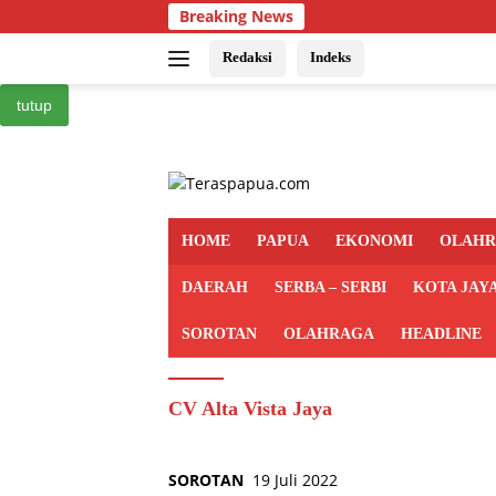
Langsung
Breaking News
ke
konten
Redaksi
Indeks
tutup
HOME
PAPUA
EKONOMI
OLAH
DAERAH
SERBA – SERBI
KOTA JAY
SOROTAN
OLAHRAGA
HEADLINE
CV Alta Vista Jaya
SOROTAN
19 Juli 2022