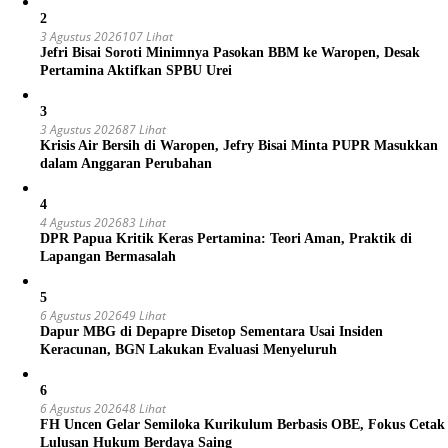
2
3 Agustus 2026
107 Lihat
Jefri Bisai Soroti Minimnya Pasokan BBM ke Waropen, Desak
Pertamina Aktifkan SPBU Urei
3
3 Agustus 2026
87 Lihat
Krisis Air Bersih di Waropen, Jefry Bisai Minta PUPR Masukkan
dalam Anggaran Perubahan
4
4 Agustus 2026
83 Lihat
DPR Papua Kritik Keras Pertamina: Teori Aman, Praktik di
Lapangan Bermasalah
5
6 Agustus 2026
49 Lihat
Dapur MBG di Depapre Disetop Sementara Usai Insiden
Keracunan, BGN Lakukan Evaluasi Menyeluruh
6
6 Agustus 2026
48 Lihat
FH Uncen Gelar Semiloka Kurikulum Berbasis OBE, Fokus Cetak
Lulusan Hukum Berdaya Saing