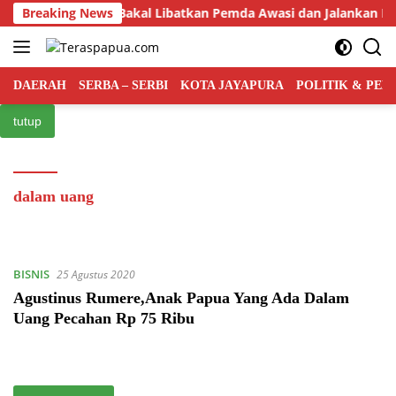
Langsung
emerintah Pusat Bakal Libatkan Pemda Awasi dan Jalankan Pro
Breaking News
ke
konten
DAERAH
SERBA – SERBI
KOTA JAYAPURA
POLITIK & PE
tutup
dalam uang
BISNIS
25 Agustus 2020
Agustinus Rumere,Anak Papua Yang Ada Dalam
Uang Pecahan Rp 75 Ribu