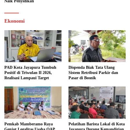
Naik Penyidikan
Ekonomi
PAD Kota Jayapura Tumbuh
Dispenda Biak Tata Ulang
Positif di Triwulan II 2026,
Sistem Retribusi Parkir dan
Realisasi Lampaui Target
Pasar di Bosnik
Pemkab Mamberamo Raya
Pelatihan Barista Lokal di Kota
Genjot Legalitas Usaha OAP
Jayapura Dorong Kemandirian