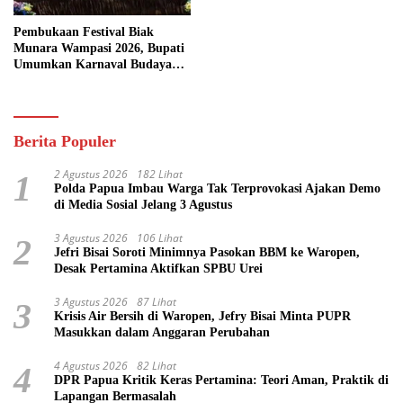
Pembukaan Festival Biak
Munara Wampasi 2026, Bupati
Umumkan Karnaval Budaya
Pasifik
Berita Populer
2 Agustus 2026
182 Lihat
1
Polda Papua Imbau Warga Tak Terprovokasi Ajakan Demo
di Media Sosial Jelang 3 Agustus
3 Agustus 2026
106 Lihat
2
Jefri Bisai Soroti Minimnya Pasokan BBM ke Waropen,
Desak Pertamina Aktifkan SPBU Urei
3 Agustus 2026
87 Lihat
3
Krisis Air Bersih di Waropen, Jefry Bisai Minta PUPR
Masukkan dalam Anggaran Perubahan
4 Agustus 2026
82 Lihat
4
DPR Papua Kritik Keras Pertamina: Teori Aman, Praktik di
Lapangan Bermasalah