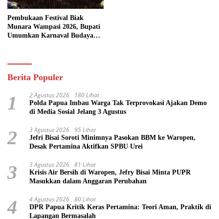
Pembukaan Festival Biak
Munara Wampasi 2026, Bupati
Umumkan Karnaval Budaya
Pasifik
Berita Populer
2 Agustus 2026
180 Lihat
1
Polda Papua Imbau Warga Tak Terprovokasi Ajakan Demo
di Media Sosial Jelang 3 Agustus
3 Agustus 2026
95 Lihat
2
Jefri Bisai Soroti Minimnya Pasokan BBM ke Waropen,
Desak Pertamina Aktifkan SPBU Urei
3 Agustus 2026
81 Lihat
3
Krisis Air Bersih di Waropen, Jefry Bisai Minta PUPR
Masukkan dalam Anggaran Perubahan
4 Agustus 2026
80 Lihat
4
DPR Papua Kritik Keras Pertamina: Teori Aman, Praktik di
Lapangan Bermasalah