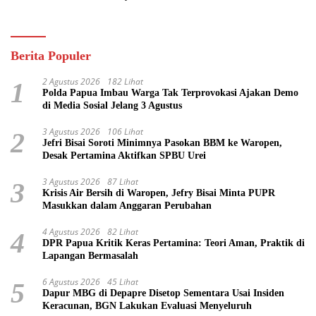
Pasifik
Berita Populer
2 Agustus 2026
182 Lihat
1
Polda Papua Imbau Warga Tak Terprovokasi Ajakan Demo
di Media Sosial Jelang 3 Agustus
3 Agustus 2026
106 Lihat
2
Jefri Bisai Soroti Minimnya Pasokan BBM ke Waropen,
Desak Pertamina Aktifkan SPBU Urei
3 Agustus 2026
87 Lihat
3
Krisis Air Bersih di Waropen, Jefry Bisai Minta PUPR
Masukkan dalam Anggaran Perubahan
4 Agustus 2026
82 Lihat
4
DPR Papua Kritik Keras Pertamina: Teori Aman, Praktik di
Lapangan Bermasalah
6 Agustus 2026
45 Lihat
5
Dapur MBG di Depapre Disetop Sementara Usai Insiden
Keracunan, BGN Lakukan Evaluasi Menyeluruh