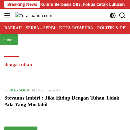
Langsung
lar Semiloka Kurikulum Berbasis OBE, Fokus Cetak Lulusan Huk
Breaking News
ke
konten
DAERAH
SERBA – SERBI
KOTA JAYAPURA
POLITIK & PE
tutup
denga tuhan
SERBA - SERBI
14 Desember 2019
Stevanus Imbiri : Jika Hidup Dengan Tuhan Tidak
Ada Yang Mustahil