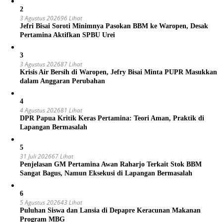
2
3 Agustus 2026
96 Lihat
Jefri Bisai Soroti Minimnya Pasokan BBM ke Waropen, Desak
Pertamina Aktifkan SPBU Urei
3
3 Agustus 2026
87 Lihat
Krisis Air Bersih di Waropen, Jefry Bisai Minta PUPR Masukkan
dalam Anggaran Perubahan
4
4 Agustus 2026
81 Lihat
DPR Papua Kritik Keras Pertamina: Teori Aman, Praktik di
Lapangan Bermasalah
5
31 Juli 2026
67 Lihat
Penjelasan GM Pertamina Awan Raharjo Terkait Stok BBM
Sangat Bagus, Namun Eksekusi di Lapangan Bermasalah
6
5 Agustus 2026
43 Lihat
Puluhan Siswa dan Lansia di Depapre Keracunan Makanan
Program MBG