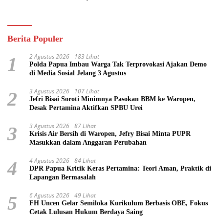
Pasifik
Berita Populer
2 Agustus 2026
183 Lihat
1
Polda Papua Imbau Warga Tak Terprovokasi Ajakan Demo
di Media Sosial Jelang 3 Agustus
3 Agustus 2026
107 Lihat
2
Jefri Bisai Soroti Minimnya Pasokan BBM ke Waropen,
Desak Pertamina Aktifkan SPBU Urei
3 Agustus 2026
87 Lihat
3
Krisis Air Bersih di Waropen, Jefry Bisai Minta PUPR
Masukkan dalam Anggaran Perubahan
4 Agustus 2026
84 Lihat
4
DPR Papua Kritik Keras Pertamina: Teori Aman, Praktik di
Lapangan Bermasalah
6 Agustus 2026
49 Lihat
5
FH Uncen Gelar Semiloka Kurikulum Berbasis OBE, Fokus
Cetak Lulusan Hukum Berdaya Saing