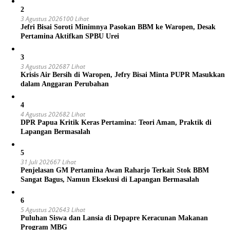
2
3 Agustus 2026
100 Lihat
Jefri Bisai Soroti Minimnya Pasokan BBM ke Waropen, Desak
Pertamina Aktifkan SPBU Urei
3
3 Agustus 2026
87 Lihat
Krisis Air Bersih di Waropen, Jefry Bisai Minta PUPR Masukkan
dalam Anggaran Perubahan
4
4 Agustus 2026
82 Lihat
DPR Papua Kritik Keras Pertamina: Teori Aman, Praktik di
Lapangan Bermasalah
5
31 Juli 2026
67 Lihat
Penjelasan GM Pertamina Awan Raharjo Terkait Stok BBM
Sangat Bagus, Namun Eksekusi di Lapangan Bermasalah
6
5 Agustus 2026
43 Lihat
Puluhan Siswa dan Lansia di Depapre Keracunan Makanan
Program MBG