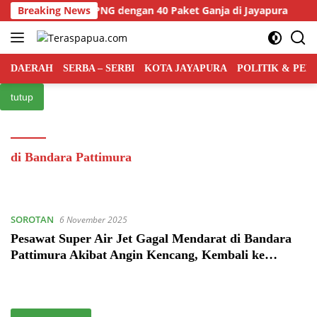
Langsung
angkap WNA Asal PNG dengan 40 Paket Ganja di Jayapura
Breaking News
ke
konten
DAERAH
SERBA – SERBI
KOTA JAYAPURA
POLITIK & PE
tutup
di Bandara Pattimura
SOROTAN
6 November 2025
Pesawat Super Air Jet Gagal Mendarat di Bandara
Pattimura Akibat Angin Kencang, Kembali ke
Sorong