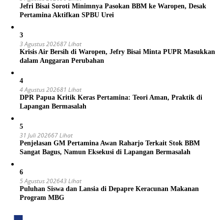
Jefri Bisai Soroti Minimnya Pasokan BBM ke Waropen, Desak
Pertamina Aktifkan SPBU Urei
3
3 Agustus 2026
87 Lihat
Krisis Air Bersih di Waropen, Jefry Bisai Minta PUPR Masukkan
dalam Anggaran Perubahan
4
4 Agustus 2026
81 Lihat
DPR Papua Kritik Keras Pertamina: Teori Aman, Praktik di
Lapangan Bermasalah
5
31 Juli 2026
67 Lihat
Penjelasan GM Pertamina Awan Raharjo Terkait Stok BBM
Sangat Bagus, Namun Eksekusi di Lapangan Bermasalah
6
5 Agustus 2026
43 Lihat
Puluhan Siswa dan Lansia di Depapre Keracunan Makanan
Program MBG