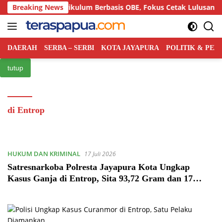
Langsung
emiloka Kurikulum Berbasis OBE, Fokus Cetak Lulusan Hukum B
Breaking News
ke
konten
DAERAH
SERBA – SERBI
KOTA JAYAPURA
POLITIK & PE
tutup
di Entrop
HUKUM DAN KRIMINAL
17 Juli 2026
Satresnarkoba Polresta Jayapura Kota Ungkap
Kasus Ganja di Entrop, Sita 93,72 Gram dan 17
Botol Arak Bali