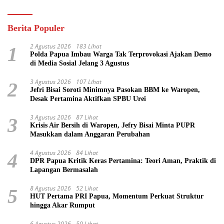
Berita Populer
2 Agustus 2026
183 Lihat
1
Polda Papua Imbau Warga Tak Terprovokasi Ajakan Demo
di Media Sosial Jelang 3 Agustus
3 Agustus 2026
107 Lihat
2
Jefri Bisai Soroti Minimnya Pasokan BBM ke Waropen,
Desak Pertamina Aktifkan SPBU Urei
3 Agustus 2026
87 Lihat
3
Krisis Air Bersih di Waropen, Jefry Bisai Minta PUPR
Masukkan dalam Anggaran Perubahan
4 Agustus 2026
84 Lihat
4
DPR Papua Kritik Keras Pertamina: Teori Aman, Praktik di
Lapangan Bermasalah
8 Agustus 2026
52 Lihat
5
HUT Pertama PRI Papua, Momentum Perkuat Struktur
hingga Akar Rumput
6 Agustus 2026
50 Lihat