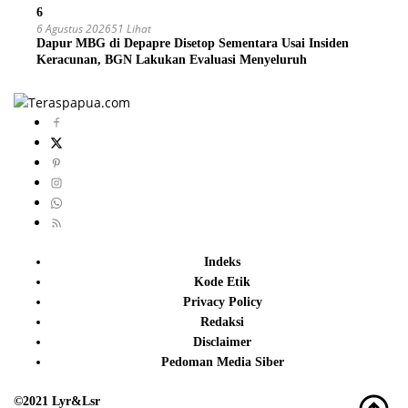
6
6 Agustus 2026
51 Lihat
Dapur MBG di Depapre Disetop Sementara Usai Insiden
Keracunan, BGN Lakukan Evaluasi Menyeluruh
Indeks
Kode Etik
Privacy Policy
Redaksi
Disclaimer
Pedoman Media Siber
©2021 Lyr&Lsr