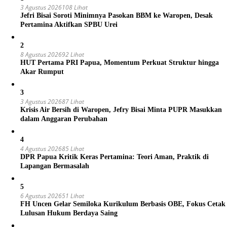
3 Agustus 2026
108 Lihat
Jefri Bisai Soroti Minimnya Pasokan BBM ke Waropen, Desak
Pertamina Aktifkan SPBU Urei
2
8 Agustus 2026
92 Lihat
HUT Pertama PRI Papua, Momentum Perkuat Struktur hingga
Akar Rumput
3
3 Agustus 2026
87 Lihat
Krisis Air Bersih di Waropen, Jefry Bisai Minta PUPR Masukkan
dalam Anggaran Perubahan
4
4 Agustus 2026
85 Lihat
DPR Papua Kritik Keras Pertamina: Teori Aman, Praktik di
Lapangan Bermasalah
5
6 Agustus 2026
51 Lihat
FH Uncen Gelar Semiloka Kurikulum Berbasis OBE, Fokus Cetak
Lulusan Hukum Berdaya Saing