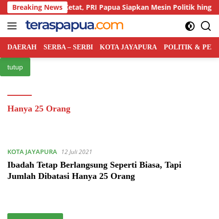
Langsung
rsaingan Kian Ketat, PRI Papua Siapkan Mesin Politik hingga Ting
Breaking News
ke
konten
DAERAH
SERBA – SERBI
KOTA JAYAPURA
POLITIK & PE
tutup
Hanya 25 Orang
KOTA JAYAPURA
12 Juli 2021
Ibadah Tetap Berlangsung Seperti Biasa, Tapi
Jumlah Dibatasi Hanya 25 Orang