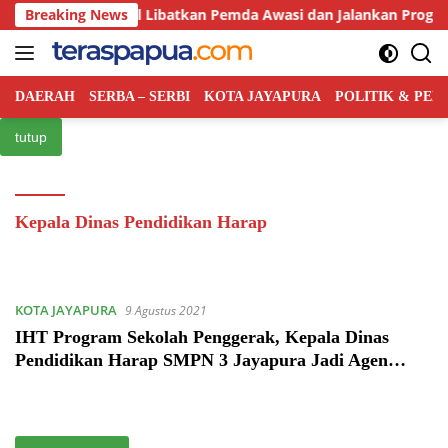
Langsung
ah Pusat Bakal Libatkan Pemda Awasi dan Jalankan Program MB
Breaking News
ke
konten
DAERAH
SERBA – SERBI
KOTA JAYAPURA
POLITIK & PE
tutup
Kepala Dinas Pendidikan Harap
KOTA JAYAPURA
9 Agustus 2021
IHT Program Sekolah Penggerak, Kepala Dinas
Pendidikan Harap SMPN 3 Jayapura Jadi Agen
Transpormasi Bagi Sekolah Lain