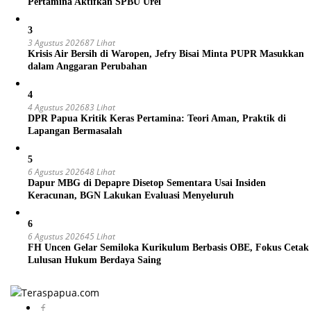
Pertamina Aktifkan SPBU Urei
3
3 Agustus 2026
87 Lihat
Krisis Air Bersih di Waropen, Jefry Bisai Minta PUPR Masukkan
dalam Anggaran Perubahan
4
4 Agustus 2026
83 Lihat
DPR Papua Kritik Keras Pertamina: Teori Aman, Praktik di
Lapangan Bermasalah
5
6 Agustus 2026
48 Lihat
Dapur MBG di Depapre Disetop Sementara Usai Insiden
Keracunan, BGN Lakukan Evaluasi Menyeluruh
6
6 Agustus 2026
45 Lihat
FH Uncen Gelar Semiloka Kurikulum Berbasis OBE, Fokus Cetak
Lulusan Hukum Berdaya Saing