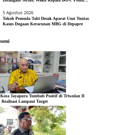
Ditangani Serius, Wakil Kepala BGN: Pemda
Akan Lebih Dilibatkan
5 Agustus 2026
Tokoh Pemuda Tabi Desak Aparat Usut Tuntas
Kasus Dugaan Keracunan MBG di Depapre
nomi
Kota Jayapura Tumbuh Positif di Triwulan II
, Realisasi Lampaui Target