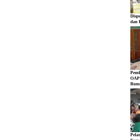
Disp
dan 
Pemk
OAP 
Rum
Pela