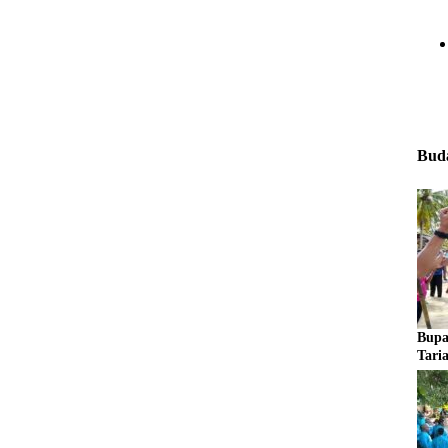
Buda
Bupa
Tari