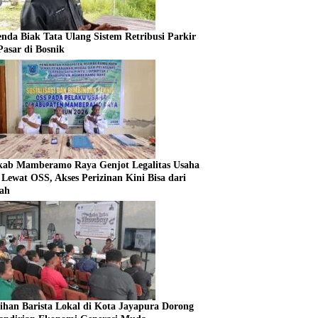
enda Biak Tata Ulang Sistem Retribusi Parkir
Pasar di Bosnik
ab Mamberamo Raya Genjot Legalitas Usaha
Lewat OSS, Akses Perizinan Kini Bisa dari
ah
tihan Barista Lokal di Kota Jayapura Dorong