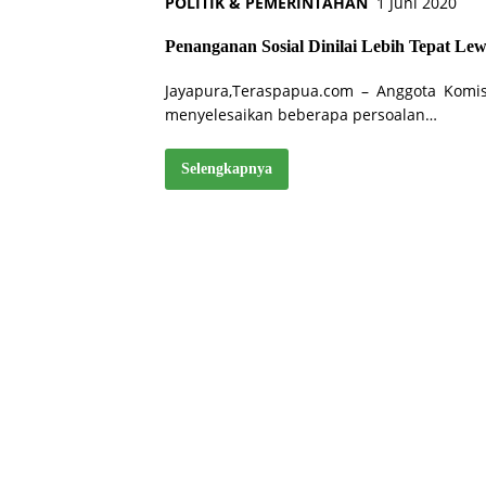
POLITIK & PEMERINTAHAN
1 Juni 2020
Penanganan Sosial Dinilai Lebih Tepat Le
Jayapura,Teraspapua.com – Anggota Komi
menyelesaikan beberapa persoalan…
Selengkapnya