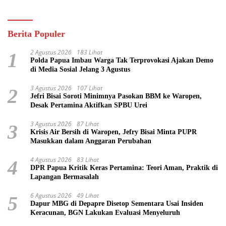
Berita Populer
2 Agustus 2026
183 Lihat
1
Polda Papua Imbau Warga Tak Terprovokasi Ajakan Demo
di Media Sosial Jelang 3 Agustus
3 Agustus 2026
107 Lihat
2
Jefri Bisai Soroti Minimnya Pasokan BBM ke Waropen,
Desak Pertamina Aktifkan SPBU Urei
3 Agustus 2026
87 Lihat
3
Krisis Air Bersih di Waropen, Jefry Bisai Minta PUPR
Masukkan dalam Anggaran Perubahan
4 Agustus 2026
83 Lihat
4
DPR Papua Kritik Keras Pertamina: Teori Aman, Praktik di
Lapangan Bermasalah
6 Agustus 2026
49 Lihat
5
Dapur MBG di Depapre Disetop Sementara Usai Insiden
Keracunan, BGN Lakukan Evaluasi Menyeluruh