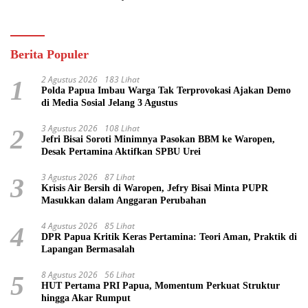
Pasifik
Berita Populer
2 Agustus 2026
183 Lihat
1
Polda Papua Imbau Warga Tak Terprovokasi Ajakan Demo
di Media Sosial Jelang 3 Agustus
3 Agustus 2026
108 Lihat
2
Jefri Bisai Soroti Minimnya Pasokan BBM ke Waropen,
Desak Pertamina Aktifkan SPBU Urei
3 Agustus 2026
87 Lihat
3
Krisis Air Bersih di Waropen, Jefry Bisai Minta PUPR
Masukkan dalam Anggaran Perubahan
4 Agustus 2026
85 Lihat
4
DPR Papua Kritik Keras Pertamina: Teori Aman, Praktik di
Lapangan Bermasalah
8 Agustus 2026
56 Lihat
5
HUT Pertama PRI Papua, Momentum Perkuat Struktur
hingga Akar Rumput