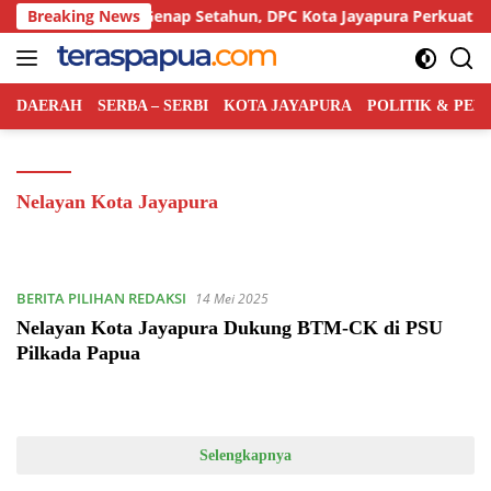
Langsung
kyat Indonesia Genap Setahun, DPC Kota Jayapura Perkuat Basis 
Breaking News
ke
konten
DAERAH
SERBA – SERBI
KOTA JAYAPURA
POLITIK & PE
Nelayan Kota Jayapura
BERITA PILIHAN REDAKSI
14 Mei 2025
Nelayan Kota Jayapura Dukung BTM-CK di PSU
Pilkada Papua
Selengkapnya