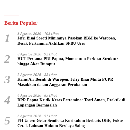
Pasifik
Berita Populer
3 Agustus 2026
108 Lihat
1
Jefri Bisai Soroti Minimnya Pasokan BBM ke Waropen,
Desak Pertamina Aktifkan SPBU Urei
8 Agustus 2026
92 Lihat
2
HUT Pertama PRI Papua, Momentum Perkuat Struktur
hingga Akar Rumput
3 Agustus 2026
88 Lihat
3
Krisis Air Bersih di Waropen, Jefry Bisai Minta PUPR
Masukkan dalam Anggaran Perubahan
4 Agustus 2026
85 Lihat
4
DPR Papua Kritik Keras Pertamina: Teori Aman, Praktik di
Lapangan Bermasalah
6 Agustus 2026
51 Lihat
5
FH Uncen Gelar Semiloka Kurikulum Berbasis OBE, Fokus
Cetak Lulusan Hukum Berdaya Saing