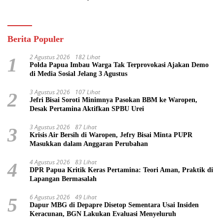
Pasifik
Berita Populer
2 Agustus 2026
182 Lihat
1
Polda Papua Imbau Warga Tak Terprovokasi Ajakan Demo
di Media Sosial Jelang 3 Agustus
3 Agustus 2026
107 Lihat
2
Jefri Bisai Soroti Minimnya Pasokan BBM ke Waropen,
Desak Pertamina Aktifkan SPBU Urei
3 Agustus 2026
87 Lihat
3
Krisis Air Bersih di Waropen, Jefry Bisai Minta PUPR
Masukkan dalam Anggaran Perubahan
4 Agustus 2026
83 Lihat
4
DPR Papua Kritik Keras Pertamina: Teori Aman, Praktik di
Lapangan Bermasalah
6 Agustus 2026
49 Lihat
5
Dapur MBG di Depapre Disetop Sementara Usai Insiden
Keracunan, BGN Lakukan Evaluasi Menyeluruh