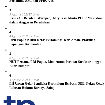
Pertamina Aktifkan SPBU Urei
3
3 Agustus 2026
87 Lihat
Krisis Air Bersih di Waropen, Jefry Bisai Minta PUPR Masukkan
dalam Anggaran Perubahan
4
4 Agustus 2026
85 Lihat
DPR Papua Kritik Keras Pertamina: Teori Aman, Praktik di
Lapangan Bermasalah
5
8 Agustus 2026
55 Lihat
HUT Pertama PRI Papua, Momentum Perkuat Struktur hingga
Akar Rumput
6
6 Agustus 2026
51 Lihat
FH Uncen Gelar Semiloka Kurikulum Berbasis OBE, Fokus Cetak
Lulusan Hukum Berdaya Saing