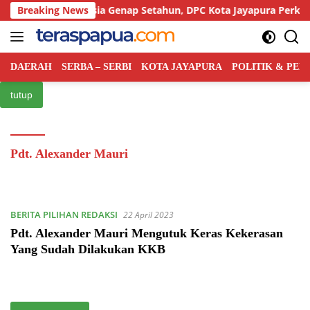
Langsung
Rakyat Indonesia Genap Setahun, DPC Kota Jayapura Perkuat Bas
Breaking News
ke
konten
DAERAH
SERBA – SERBI
KOTA JAYAPURA
POLITIK & PE
tutup
Pdt. Alexander Mauri
BERITA PILIHAN REDAKSI
22 April 2023
Pdt. Alexander Mauri Mengutuk Keras Kekerasan
Yang Sudah Dilakukan KKB