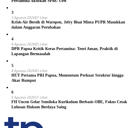
Pertamina Aktifkan SPBU Urei
3
3 Agustus 2026
87 Lihat
Krisis Air Bersih di Waropen, Jefry Bisai Minta PUPR Masukkan
dalam Anggaran Perubahan
4
4 Agustus 2026
85 Lihat
DPR Papua Kritik Keras Pertamina: Teori Aman, Praktik di
Lapangan Bermasalah
5
8 Agustus 2026
83 Lihat
HUT Pertama PRI Papua, Momentum Perkuat Struktur hingga
Akar Rumput
6
6 Agustus 2026
51 Lihat
FH Uncen Gelar Semiloka Kurikulum Berbasis OBE, Fokus Cetak
Lulusan Hukum Berdaya Saing