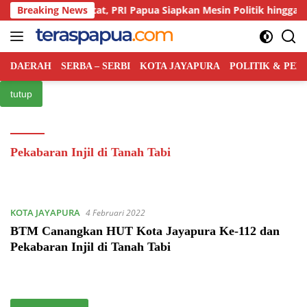
Langsung
ingan Kian Ketat, PRI Papua Siapkan Mesin Politik hingga Tingkat
Breaking News
ke
konten
DAERAH
SERBA – SERBI
KOTA JAYAPURA
POLITIK & PE
tutup
Pekabaran Injil di Tanah Tabi
KOTA JAYAPURA
4 Februari 2022
BTM Canangkan HUT Kota Jayapura Ke-112 dan
Pekabaran Injil di Tanah Tabi