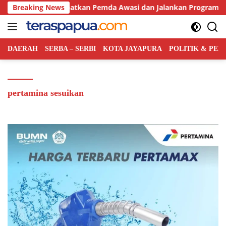
Langsung
sat Bakal Libatkan Pemda Awasi dan Jalankan Program MBG di 
Breaking News
ke
konten
DAERAH
SERBA – SERBI
KOTA JAYAPURA
POLITIK & PE
pertamina sesuikan