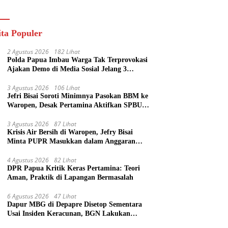
ik
ita Populer
2 Agustus 2026
182 Lihat
Polda Papua Imbau Warga Tak Terprovokasi
Ajakan Demo di Media Sosial Jelang 3
Agustus
3 Agustus 2026
106 Lihat
Jefri Bisai Soroti Minimnya Pasokan BBM ke
Waropen, Desak Pertamina Aktifkan SPBU
Urei
3 Agustus 2026
87 Lihat
Krisis Air Bersih di Waropen, Jefry Bisai
Minta PUPR Masukkan dalam Anggaran
Perubahan
4 Agustus 2026
82 Lihat
DPR Papua Kritik Keras Pertamina: Teori
Aman, Praktik di Lapangan Bermasalah
6 Agustus 2026
47 Lihat
Dapur MBG di Depapre Disetop Sementara
Usai Insiden Keracunan, BGN Lakukan
Evaluasi Menyeluruh