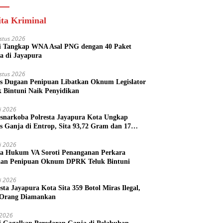
ita Kriminal
stus 2026
si Tangkap WNA Asal PNG dengan 40 Paket
a di Jayapura
stus 2026
s Dugaan Penipuan Libatkan Oknum Legislator
k Bintuni Naik Penyidikan
li 2026
esnarkoba Polresta Jayapura Kota Ungkap
s Ganja di Entrop, Sita 93,72 Gram dan 17
l Arak Bali
li 2026
a Hukum VA Soroti Penanganan Perkara
an Penipuan Oknum DPRK Teluk Bintuni
li 2026
esta Jayapura Kota Sita 359 Botol Miras Ilegal,
Orang Diamankan
i 2026