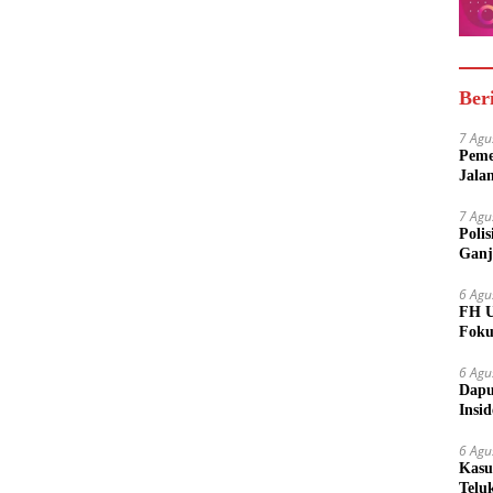
Ber
7 Agu
Peme
Jala
7 Agu
Poli
Ganj
6 Agu
FH U
Foku
6 Agu
Dapu
Insi
Meny
6 Agu
Kasu
Telu