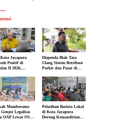
nomi
Kota Jayapura
Dispenda Biak Tata
uh Positif di
Ulang Sistem Retribusi
ulan II 2026,
Parkir dan Pasar di
isasi Lampaui
Bosnik
et
kab Mamberamo
Pelatihan Barista Lokal
 Genjot Legalitas
di Kota Jayapura
a OAP Lewat OSS,
Dorong Kemandirian
s Perizinan Kini
Ekonomi Generasi
 dari Rumah
Muda