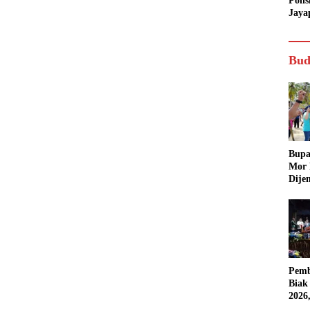
Poli
Jaya
Bud
Bupa
Mor
Dije
Pemb
Biak
2026
Karn