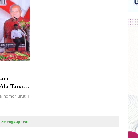
lam
 Ala Tanah
a nomor urut 1,
i…
Selengkapnya