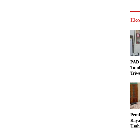
Eko
PAD 
Tumb
Triw
Real
Targ
Pem
Raya
Usah
Akse
Bisa