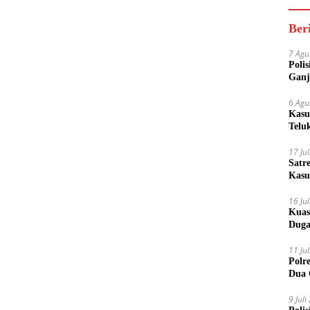
Ber
7 Agu
Poli
Ganj
6 Agu
Kasu
Telu
17 Ju
Satr
Kasu
Boto
16 Ju
Kuas
Duga
11 Ju
Polr
Dua 
9 Jul