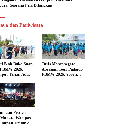
si Gagalkan Peredaran Ganja di Pelabuhan
pura, Seorang Pria Ditangkap
aya dan Pariwisata
ti Biak Buka Snap
Turis Mancanegara
 FBMW 2026,
Apresiasi Tour Padaido
mput Tarian Adat
FBMW 2026, Soroti
Indahnya Alam Padaido
ukaan Festival
 Munara Wampasi
, Bupati Umumkan
aval Budaya