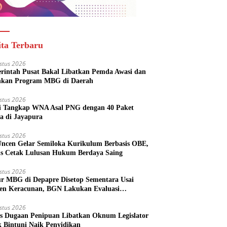
ita Terbaru
stus 2026
rintah Pusat Bakal Libatkan Pemda Awasi dan
nkan Program MBG di Daerah
stus 2026
si Tangkap WNA Asal PNG dengan 40 Paket
a di Jayapura
stus 2026
ncen Gelar Semiloka Kurikulum Berbasis OBE,
s Cetak Lulusan Hukum Berdaya Saing
stus 2026
r MBG di Depapre Disetop Sementara Usai
den Keracunan, BGN Lakukan Evaluasi
eluruh
stus 2026
s Dugaan Penipuan Libatkan Oknum Legislator
k Bintuni Naik Penyidikan