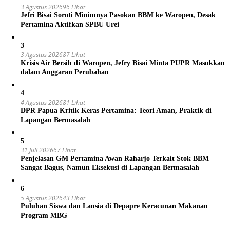
3 Agustus 2026
96 Lihat
Jefri Bisai Soroti Minimnya Pasokan BBM ke Waropen, Desak
Pertamina Aktifkan SPBU Urei
3
3 Agustus 2026
87 Lihat
Krisis Air Bersih di Waropen, Jefry Bisai Minta PUPR Masukkan
dalam Anggaran Perubahan
4
4 Agustus 2026
81 Lihat
DPR Papua Kritik Keras Pertamina: Teori Aman, Praktik di
Lapangan Bermasalah
5
31 Juli 2026
67 Lihat
Penjelasan GM Pertamina Awan Raharjo Terkait Stok BBM
Sangat Bagus, Namun Eksekusi di Lapangan Bermasalah
6
5 Agustus 2026
43 Lihat
Puluhan Siswa dan Lansia di Depapre Keracunan Makanan
Program MBG