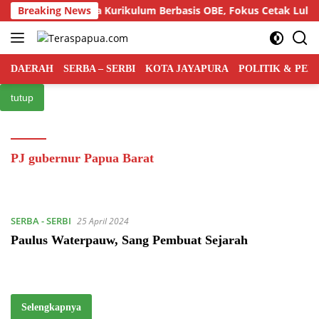
Langsung
n Gelar Semiloka Kurikulum Berbasis OBE, Fokus Cetak Lulusa
Breaking News
ke
konten
DAERAH
SERBA – SERBI
KOTA JAYAPURA
POLITIK & PE
tutup
PJ gubernur Papua Barat
SERBA - SERBI
25 April 2024
Paulus Waterpauw, Sang Pembuat Sejarah
Selengkapnya