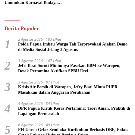
Umumkan Karnaval Budaya
Pasifik
Berita Populer
2 Agustus 2026
183 Lihat
1
Polda Papua Imbau Warga Tak Terprovokasi Ajakan Demo
di Media Sosial Jelang 3 Agustus
3 Agustus 2026
107 Lihat
2
Jefri Bisai Soroti Minimnya Pasokan BBM ke Waropen,
Desak Pertamina Aktifkan SPBU Urei
3 Agustus 2026
87 Lihat
3
Krisis Air Bersih di Waropen, Jefry Bisai Minta PUPR
Masukkan dalam Anggaran Perubahan
4 Agustus 2026
84 Lihat
4
DPR Papua Kritik Keras Pertamina: Teori Aman, Praktik di
Lapangan Bermasalah
6 Agustus 2026
49 Lihat
5
FH Uncen Gelar Semiloka Kurikulum Berbasis OBE, Fokus