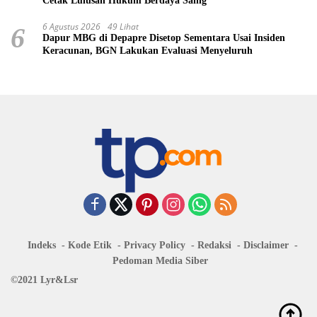
Cetak Lulusan Hukum Berdaya Saing
6 Agustus 2026
49 Lihat
6
Dapur MBG di Depapre Disetop Sementara Usai Insiden
Keracunan, BGN Lakukan Evaluasi Menyeluruh
Indeks
Kode Etik
Privacy Policy
Redaksi
Disclaimer
Pedoman Media Siber
©2021 Lyr&Lsr