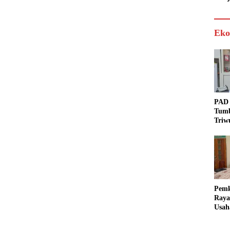
Eko
PAD 
Tumb
Triw
Real
Targ
Pem
Raya
Usah
Akse
Bisa