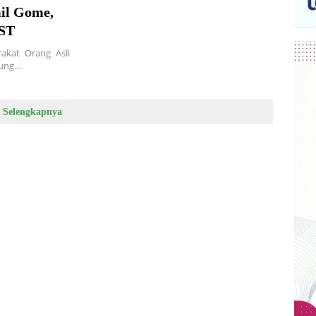
il Gome,
KST
akat Orang Asli
pung…
Selengkapnya