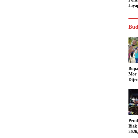
Poli
Jaya
Bud
Bupa
Mor
Dije
Pemb
Biak
2026
Karn