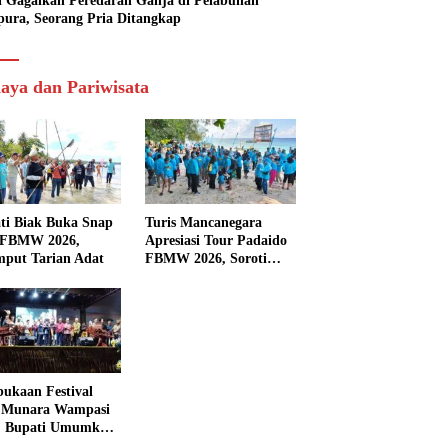
si Gagalkan Peredaran Ganja di Pelabuhan
pura, Seorang Pria Ditangkap
aya dan Pariwisata
ti Biak Buka Snap
Turis Mancanegara
 FBMW 2026,
Apresiasi Tour Padaido
mput Tarian Adat
FBMW 2026, Soroti
Indahnya Alam Padaido
ukaan Festival
 Munara Wampasi
, Bupati Umumkan
aval Budaya