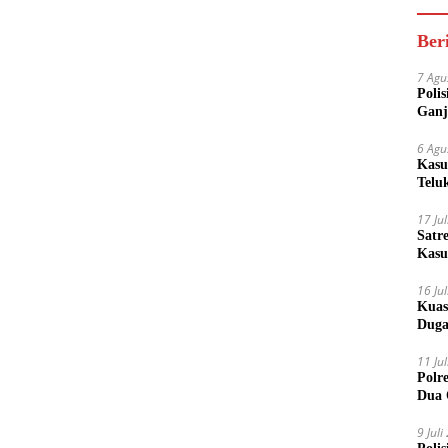
Ber
7 Agu
Poli
Ganj
6 Agu
Kasu
Telu
17 Ju
Satr
Kasu
Boto
16 Ju
Kuas
Duga
11 Ju
Polr
Dua 
9 Jul