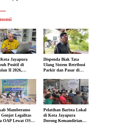
nomi
Kota Jayapura
Dispenda Biak Tata
uh Positif di
Ulang Sistem Retribusi
ulan II 2026,
Parkir dan Pasar di
isasi Lampaui
Bosnik
et
kab Mamberamo
Pelatihan Barista Lokal
 Genjot Legalitas
di Kota Jayapura
a OAP Lewat OSS,
Dorong Kemandirian
s Perizinan Kini
Ekonomi Generasi
 dari Rumah
Muda