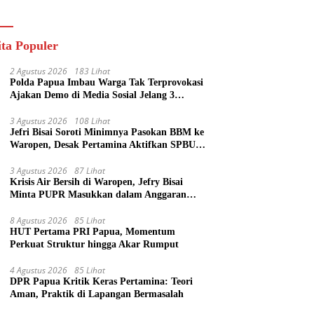
ik
ita Populer
2 Agustus 2026
183 Lihat
Polda Papua Imbau Warga Tak Terprovokasi
Ajakan Demo di Media Sosial Jelang 3
Agustus
3 Agustus 2026
108 Lihat
Jefri Bisai Soroti Minimnya Pasokan BBM ke
Waropen, Desak Pertamina Aktifkan SPBU
Urei
3 Agustus 2026
87 Lihat
Krisis Air Bersih di Waropen, Jefry Bisai
Minta PUPR Masukkan dalam Anggaran
Perubahan
8 Agustus 2026
85 Lihat
HUT Pertama PRI Papua, Momentum
Perkuat Struktur hingga Akar Rumput
4 Agustus 2026
85 Lihat
DPR Papua Kritik Keras Pertamina: Teori
Aman, Praktik di Lapangan Bermasalah