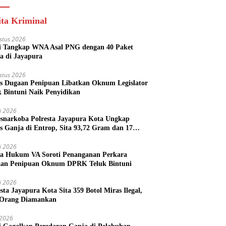
ita Kriminal
stus 2026
si Tangkap WNA Asal PNG dengan 40 Paket
a di Jayapura
stus 2026
s Dugaan Penipuan Libatkan Oknum Legislator
k Bintuni Naik Penyidikan
li 2026
esnarkoba Polresta Jayapura Kota Ungkap
s Ganja di Entrop, Sita 93,72 Gram dan 17
l Arak Bali
li 2026
a Hukum VA Soroti Penanganan Perkara
an Penipuan Oknum DPRK Teluk Bintuni
li 2026
esta Jayapura Kota Sita 359 Botol Miras Ilegal,
Orang Diamankan
i 2026