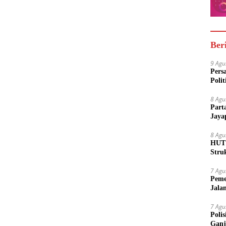
Ber
9 Agu
Pers
Polit
8 Agu
Part
Jaya
8 Agu
HUT 
Stru
7 Agu
Peme
Jala
7 Agu
Poli
Ganj