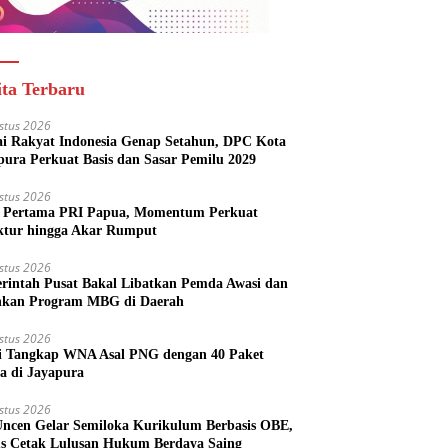
ita Terbaru
stus 2026
ai Rakyat Indonesia Genap Setahun, DPC Kota
pura Perkuat Basis dan Sasar Pemilu 2029
stus 2026
Pertama PRI Papua, Momentum Perkuat
ktur hingga Akar Rumput
stus 2026
rintah Pusat Bakal Libatkan Pemda Awasi dan
nkan Program MBG di Daerah
stus 2026
si Tangkap WNA Asal PNG dengan 40 Paket
a di Jayapura
stus 2026
ncen Gelar Semiloka Kurikulum Berbasis OBE,
s Cetak Lulusan Hukum Berdaya Saing