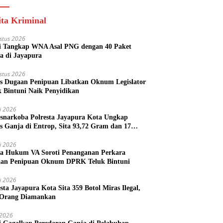
ita Kriminal
stus 2026
si Tangkap WNA Asal PNG dengan 40 Paket
a di Jayapura
stus 2026
s Dugaan Penipuan Libatkan Oknum Legislator
k Bintuni Naik Penyidikan
li 2026
esnarkoba Polresta Jayapura Kota Ungkap
s Ganja di Entrop, Sita 93,72 Gram dan 17
l Arak Bali
li 2026
a Hukum VA Soroti Penanganan Perkara
an Penipuan Oknum DPRK Teluk Bintuni
li 2026
esta Jayapura Kota Sita 359 Botol Miras Ilegal,
Orang Diamankan
i 2026