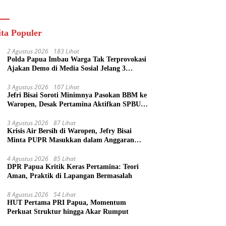
ik
ita Populer
2 Agustus 2026
183 Lihat
Polda Papua Imbau Warga Tak Terprovokasi
Ajakan Demo di Media Sosial Jelang 3
Agustus
3 Agustus 2026
107 Lihat
Jefri Bisai Soroti Minimnya Pasokan BBM ke
Waropen, Desak Pertamina Aktifkan SPBU
Urei
3 Agustus 2026
87 Lihat
Krisis Air Bersih di Waropen, Jefry Bisai
Minta PUPR Masukkan dalam Anggaran
Perubahan
4 Agustus 2026
85 Lihat
DPR Papua Kritik Keras Pertamina: Teori
Aman, Praktik di Lapangan Bermasalah
8 Agustus 2026
54 Lihat
HUT Pertama PRI Papua, Momentum
Perkuat Struktur hingga Akar Rumput