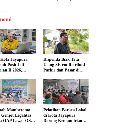
nomi
Kota Jayapura
Dispenda Biak Tata
uh Positif di
Ulang Sistem Retribusi
ulan II 2026,
Parkir dan Pasar di
isasi Lampaui
Bosnik
et
kab Mamberamo
Pelatihan Barista Lokal
 Genjot Legalitas
di Kota Jayapura
a OAP Lewat OSS,
Dorong Kemandirian
s Perizinan Kini
Ekonomi Generasi
 dari Rumah
Muda