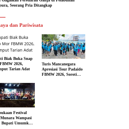
si Gagalkan Peredaran Ganja di Pelabuhan
pura, Seorang Pria Ditangkap
aya dan Pariwisata
ti Biak Buka Snap
 FBMW 2026,
Turis Mancanegara
mput Tarian Adat
Apresiasi Tour Padaido
FBMW 2026, Soroti
Indahnya Alam Padaido
ukaan Festival
 Munara Wampasi
, Bupati Umumkan
aval Budaya