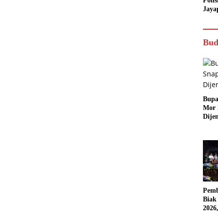
Poli
Jaya
Bud
Bupa
Mor
Dije
Pemb
Biak
2026
Karn