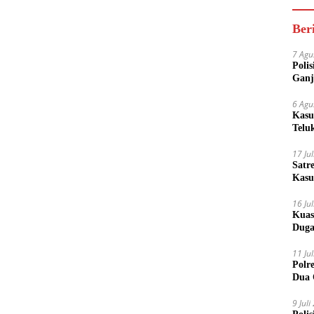
Ber
7 Agu
Poli
Ganj
6 Agu
Kasu
Telu
17 Ju
Satr
Kasu
Boto
16 Ju
Kuas
Duga
11 Ju
Polr
Dua 
9 Jul