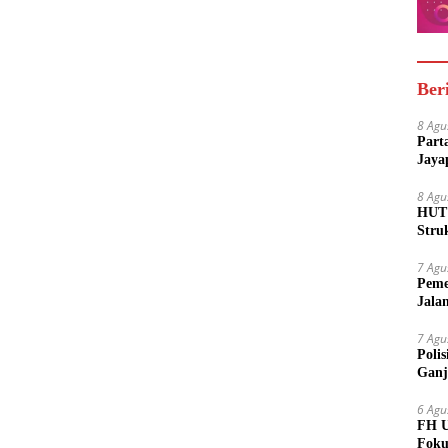
Ber
8 Agu
Part
Jaya
8 Agu
HUT 
Stru
7 Agu
Peme
Jala
7 Agu
Poli
Ganj
6 Agu
FH U
Foku