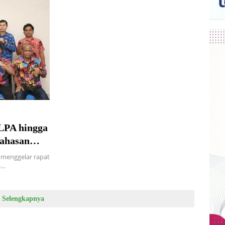
LPA hingga
ahasan
 menggelar rapat
)…
Selengkapnya