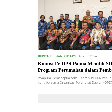
BERITA PILIHAN REDAKSI
10 April 2026
Komisi IV DPR Papua Menilik SI
Program Perumahan dalam Pemb
LKPJ 2025
Jayapura, Teraspapua.com – Komisi IV DPR Papua
kerja bersama Organisasi Perangkat Daerah (OPD