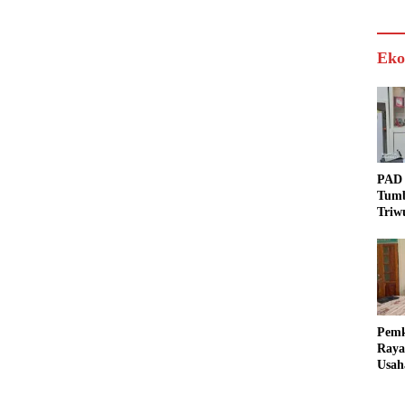
Eko
PAD 
Tumb
Triw
Real
Targ
Pem
Raya
Usah
Akse
Bisa