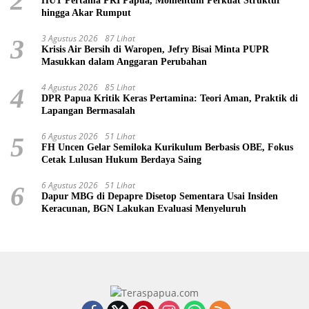
2
HUT Pertama PRI Papua, Momentum Perkuat Struktur
hingga Akar Rumput
3 Agustus 2026
87 Lihat
3
Krisis Air Bersih di Waropen, Jefry Bisai Minta PUPR
Masukkan dalam Anggaran Perubahan
4 Agustus 2026
85 Lihat
4
DPR Papua Kritik Keras Pertamina: Teori Aman, Praktik di
Lapangan Bermasalah
6 Agustus 2026
51 Lihat
5
FH Uncen Gelar Semiloka Kurikulum Berbasis OBE, Fokus
Cetak Lulusan Hukum Berdaya Saing
6 Agustus 2026
51 Lihat
6
Dapur MBG di Depapre Disetop Sementara Usai Insiden
Keracunan, BGN Lakukan Evaluasi Menyeluruh