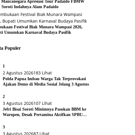
s Mancanegara Apresiasi Tour Padaido FBMW
, Soroti Indahnya Alam Padaido
ukaan Festival Biak Munara Wampasi 2026,
ti Umumkan Karnaval Budaya Pasifik
ta Populer
1
2 Agustus 2026
183 Lihat
Polda Papua Imbau Warga Tak Terprovokasi
Ajakan Demo di Media Sosial Jelang 3 Agustus
2
3 Agustus 2026
107 Lihat
Jefri Bisai Soroti Minimnya Pasokan BBM ke
Waropen, Desak Pertamina Aktifkan SPBU
Urei
3
3 Agustus 2026
87 Lihat