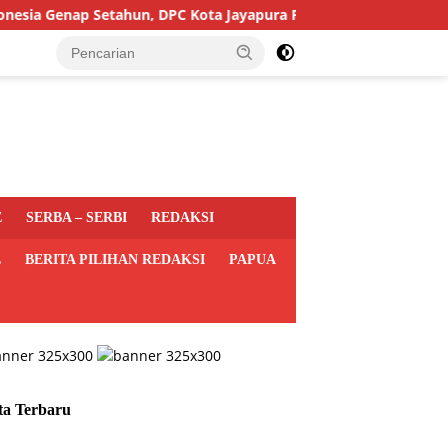
enap Setahun, DPC Kota Jayapura Perkuat Basis dan Sasar Pemilu
E
SERBA – SERBI
REDAKSI
L
BERITA PILIHAN REDAKSI
PAPUA
ta Terbaru