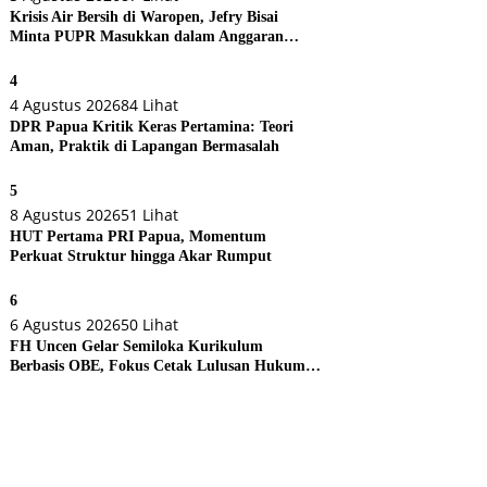
Krisis Air Bersih di Waropen, Jefry Bisai
Minta PUPR Masukkan dalam Anggaran
Perubahan
4
4 Agustus 2026
84 Lihat
DPR Papua Kritik Keras Pertamina: Teori
Aman, Praktik di Lapangan Bermasalah
5
8 Agustus 2026
51 Lihat
HUT Pertama PRI Papua, Momentum
Perkuat Struktur hingga Akar Rumput
6
6 Agustus 2026
50 Lihat
FH Uncen Gelar Semiloka Kurikulum
Berbasis OBE, Fokus Cetak Lulusan Hukum
Berdaya Saing