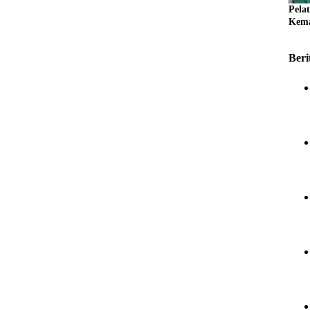
Pela
Kema
Beri