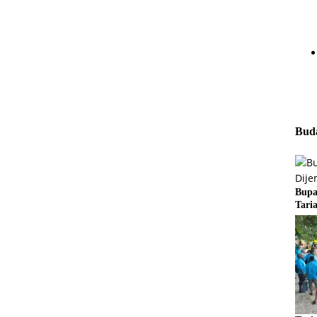
Buda
Bupa
Tari