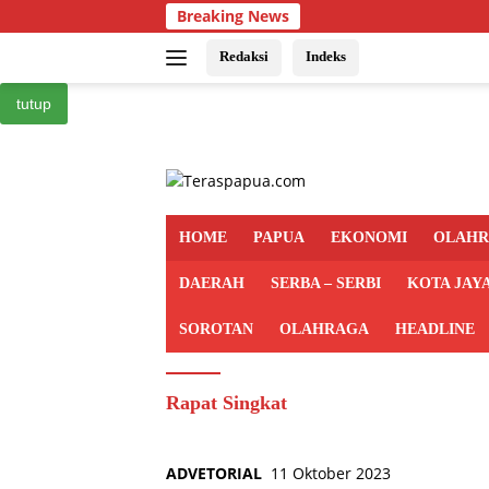
Langsung
Breaking News
ke
konten
Redaksi
Indeks
tutup
HOME
PAPUA
EKONOMI
OLAH
DAERAH
SERBA – SERBI
KOTA JAY
SOROTAN
OLAHRAGA
HEADLINE
Rapat Singkat
ADVETORIAL
11 Oktober 2023