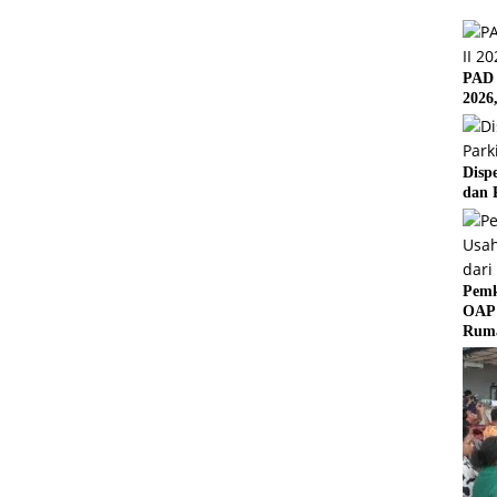
PAD 
2026
Disp
dan 
Pemk
OAP 
Rum