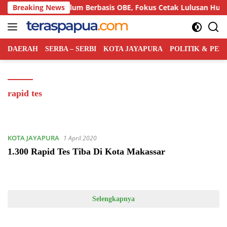
Langsung
emiloka Kurikulum Berbasis OBE, Fokus Cetak Lulusan Hukum B
Breaking News
ke
konten
DAERAH
SERBA – SERBI
KOTA JAYAPURA
POLITIK & PE
rapid tes
KOTA JAYAPURA
1 April 2020
1.300 Rapid Tes Tiba Di Kota Makassar
Selengkapnya